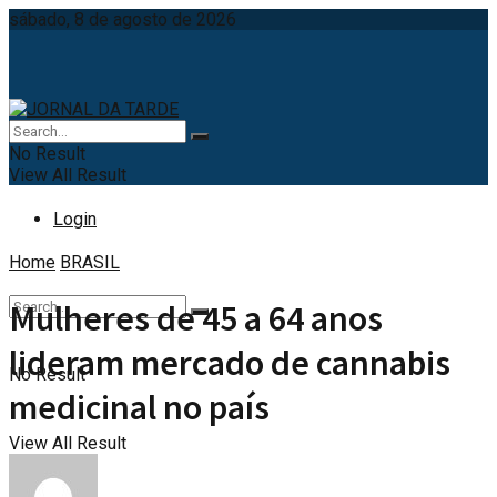
sábado, 8 de agosto de 2026
No Result
View All Result
Login
Home
BRASIL
Mulheres de 45 a 64 anos
lideram mercado de cannabis
No Result
medicinal no país
View All Result