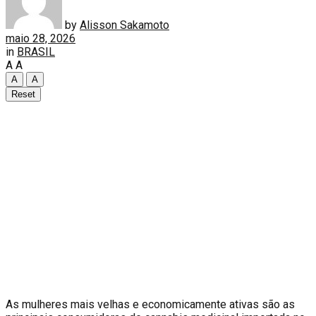
by
Alisson Sakamoto
maio 28, 2026
in
BRASIL
A
A
A
A
Reset
A
s mulheres mais velhas e economicamente ativas são as