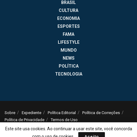
BRASIL
CULTURA
ECONOMIA
ESPORTES
FAMA
LIFESTYLE
MUNDO
NEWS
POLÍTICA
TECNOLOGIA
Sobre
Expediente
Política Editorial
Política de Correções
Política de Privacidade
Termos de Uso
Este site usa cookies. Ao continuar a usar este site, você concorda
© 2025
Jornal da Tarde
- Notícias do Brasil e do mundo - ISSN: 1516-294X -
contato@jornaldatarde.com
com o uso de cookies.
Aceito