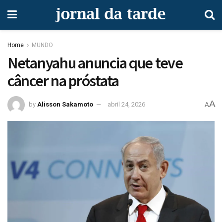
Home
MUNDO
Netanyahu anuncia que teve
câncer na próstata
A
by
Alisson Sakamoto
abril 24, 2026
A