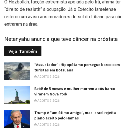
O Hezbollah, facção extremista apoiada pelo Irã, afirma ter
“direito de resistir” à ocupação. Já o Exército israelense
reiterou um aviso aos moradores do sul do Líbano para não
entrarem na área.
Netanyahu anuncia que teve câncer na próstata
Veja
Também
“Assustador”: Hipopótamo persegue barco com
turistas em Botsuana
AGOSTO 9, 2026
Bebê de 5 meses e mulher morrem após barco
virar em Nova York
AGOSTO 9, 2026
Trump é “um ótimo amigo”, mas Israel rejeita
plano aceito pelo Hamas
AGOSTO 9, 2026