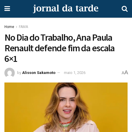
Home
FAMA
No Dia do Trabalho, Ana Paula
Renault defende fim da escala
6×1
A
by
Alisson Sakamoto
maio 1, 2026
A