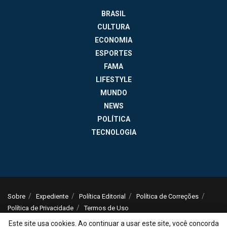
BRASIL
CULTURA
ECONOMIA
ESPORTES
FAMA
LIFESTYLE
MUNDO
NEWS
POLÍTICA
TECNOLOGIA
Sobre
Expediente
Política Editorial
Política de Correções
Política de Privacidade
Termos de Uso
© 2025
Jornal da Tarde
- Notícias do Brasil e do mundo - ISSN: 1516-294X -
Este site usa cookies. Ao continuar a usar este site, você concorda