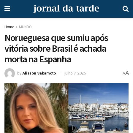
Home
MUNDO
Norueguesa que sumiu após
vitória sobre Brasil é achada
morta na Espanha
A
by
Alisson Sakamoto
julho 7, 2026
A