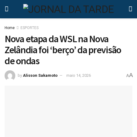
Home
ESPORTES
Nova etapa da WSL na Nova
Zelândia foi ‘berço’ da previsão
de ondas
A
by
Alisson Sakamoto
maio 14, 2026
A