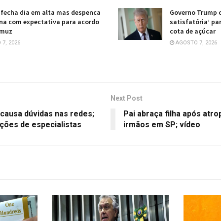
 fecha dia em alta mas despenca
Governo Trump c
na com expectativa para acordo
satisfatória’ pa
rmuz
cota de açúcar
7, 2026
AGOSTO 7, 2026
Next Post
' causa dúvidas nas redes;
Pai abraça filha após at
ações de especialistas
irmãos em SP; vídeo