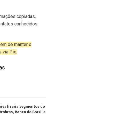
rmações copiadas,
ntatos conhecidos.
além de manter o
 via Pix.
as
privatizaria segmentos do
robras, Banco do Brasil e