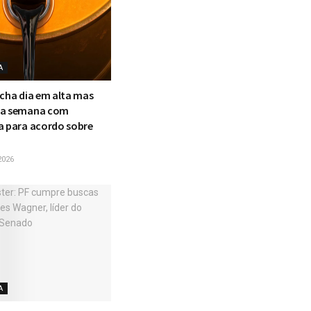
A
echa dia em alta mas
na semana com
a para acordo sobre
2026
A