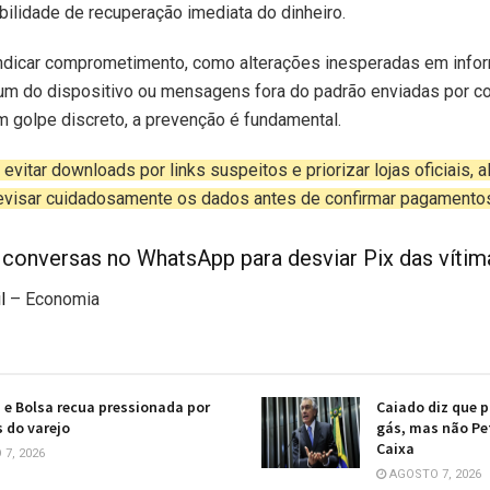
bilidade de recuperação imediata do dinheiro.
ndicar comprometimento, como alterações inesperadas em info
 do dispositivo ou mensagens fora do padrão enviadas por co
m golpe discreto, a prevenção é fundamental.
evitar downloads por links suspeitos e priorizar lojas oficiais, 
revisar cuidadosamente os dados antes de confirmar pagamentos
conversas no WhatsApp para desviar Pix das vítim
l
– Economia
i e Bolsa recua pressionada por
Caiado diz que 
 do varejo
gás, mas não Pet
Caixa
7, 2026
AGOSTO 7, 2026