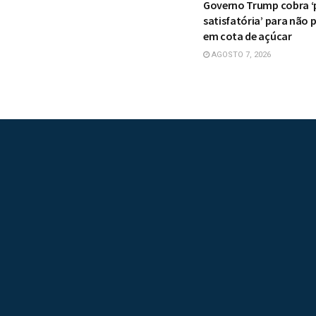
Governo Trump cobra ‘
satisfatória’ para não p
em cota de açúcar
AGOSTO 7, 2026