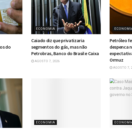
ECONOMIA
ECONOMI
Caiado diz que privatizaria
Petróleo f
ços do
segmentos do gás, mas não
despenca 
Petrobras, Banco do Brasil e Caixa
expectativ
Ormuz
AGOSTO 7, 2026
AGOSTO 7, 
ECONOMIA
ECONOMI