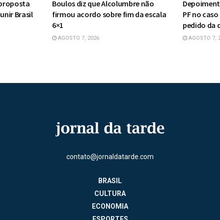
proposta
Boulos diz que Alcolumbre não
Depoiment
unir Brasil
firmou acordo sobre fim da escala
PF no caso
6×1
pedido da 
AGOSTO 7, 2026
AGOSTO 7, 
contato@jornaldatarde.com
BRASIL
CULTURA
ECONOMIA
ESPORTES