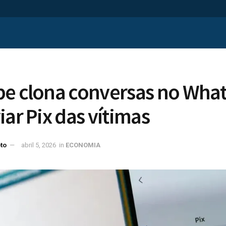
pe clona conversas no Wha
iar Pix das vítimas
to
abril 5, 2026
in
ECONOMIA