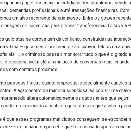
upar um papel essencial no cotidiano dos brasileiros, sendo 
oal, demandas profissionais e até transações financeiras. Com 
ornou um alvo recorrente de criminosos. Entre os golpes recen
 clonagem de conversas para desviar transferências feitas via P
os golpistas se aproveitam da confiança construída nas interaçõ
da vítima — geralmente por meio de aplicativos falsos ou arqui
 oficiais —, o criminoso passa a monitorar tudo o que é digitado
, o esquema inclui até a simulação de conversas reais, criand
ções com contatos próximos.
tanto pessoas físicas quanto empresas, especialmente aquelas q
entos. A ação ocorre de maneira silenciosa: ao copiar uma chav
omprometido altera automaticamente os dados antes que sejam c
 o valor é direcionado à conta do golpista sem que a vítima perc
te é que esses programas maliciosos conseguem se esconder no
tas vezes, o usuário só percebe que foi enganado após a conclus