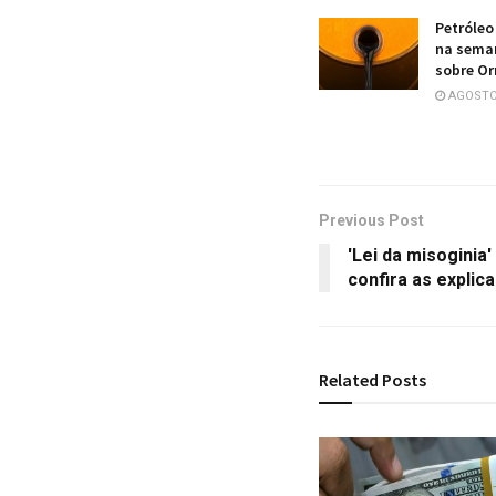
Petróleo
na sema
sobre O
AGOSTO 
Previous Post
'Lei da misoginia
confira as explic
Related
Posts