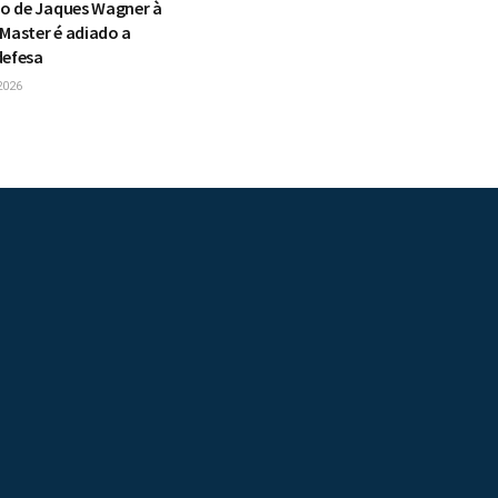
o de Jaques Wagner à
 Master é adiado a
defesa
2026