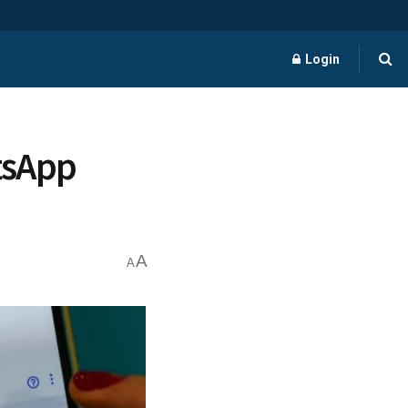
Login
tsApp
A
A