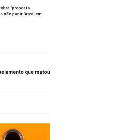
obra ‘proposta
ra não punir Brasil em
ropelamento que matou