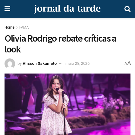
Home
FAMA
Olivia Rodrigo rebate críticas a
look
A
by
Alisson Sakamoto
maio 28, 2026
A