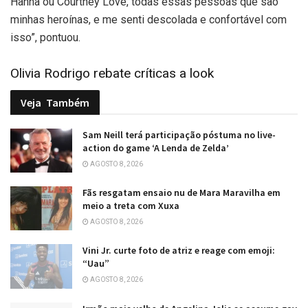
Hanna ou Courtney Love, todas essas pessoas que são
minhas heroínas, e me senti descolada e confortável com
isso”, pontuou.
Olivia Rodrigo rebate críticas a look
Veja
Também
Sam Neill terá participação póstuma no live-
action do game ‘A Lenda de Zelda’
AGOSTO 8, 2026
Fãs resgatam ensaio nu de Mara Maravilha em
meio a treta com Xuxa
AGOSTO 8, 2026
Vini Jr. curte foto de atriz e reage com emoji:
“Uau”
AGOSTO 8, 2026