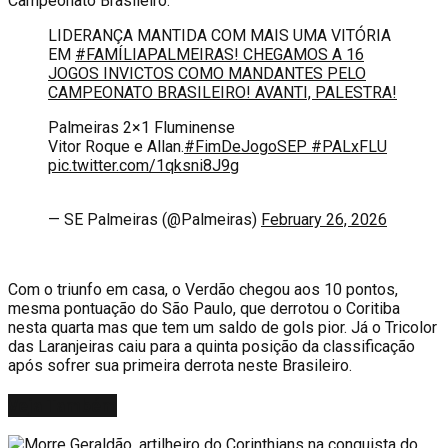
Campeonato Brasileiro.
LIDERANÇA MANTIDA COM MAIS UMA VITÓRIA
EM
#FAMÍLIAPALMEIRAS! CHEGAMOS A 16
JOGOS INVICTOS COMO MANDANTES PELO
CAMPEONATO BRASILEIRO! AVANTI, PALESTRA!
Palmeiras 2×1 Fluminense
Vitor Roque e Allan.
#FimDeJogoSEP
#PALxFLU
pic.twitter.com/1qksni8J9g
— SE Palmeiras (@Palmeiras)
February 26, 2026
Com o triunfo em casa, o Verdão chegou aos 10 pontos,
mesma pontuação do São Paulo, que derrotou o Coritiba
nesta quarta mas que tem um saldo de gols pior. Já o Tricolor
das Laranjeiras caiu para a quinta posição da classificação
após sofrer sua primeira derrota neste Brasileiro.
Veja
Também