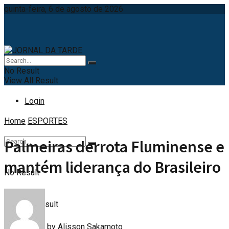
quinta-feira, 6 de agosto de 2026
No Result
View All Result
Login
Home
ESPORTES
Palmeiras derrota Fluminense e
mantém liderança do Brasileiro
No Result
View All Result
by
Alisson Sakamoto