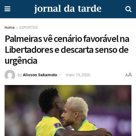
Home
ESPORTES
Palmeiras vê cenário favorável na
Libertadores e descarta senso de
urgência
A
by
Alisson Sakamoto
maio 19, 2026
A