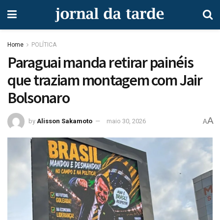
Home
POLÍTICA
Paraguai manda retirar painéis
que traziam montagem com Jair
Bolsonaro
A
by
Alisson Sakamoto
maio 30, 2026
A