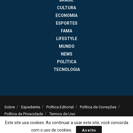
BRASIL
CULTURA
ECONOMIA
ESPORTES
FAMA
LIFESTYLE
MUNDO
NEWS
POLÍTICA
TECNOLOGIA
Sobre
Expediente
Política Editorial
Política de Correções
Política de Privacidade
Termos de Uso
Este site usa cookies. Ao continuar a usar este site, você concorda
© 2025
Jornal da Tarde
- Notícias do Brasil e do mundo - ISSN: 1516-294X -
contato@jornaldatarde.com
com o uso de cookies.
Aceito