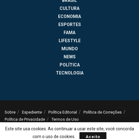
BRASIL
CULTURA
ECONOMIA
ESPORTES
FAMA
LIFESTYLE
MUNDO
NEWS
POLÍTICA
TECNOLOGIA
Sobre
Expediente
Política Editorial
Política de Correções
Política de Privacidade
Termos de Uso
© 2025
Jornal da Tarde
- Notícias do Brasil e do mundo - ISSN: 1516-294X -
Este site usa cookies. Ao continuar a usar este site, você concorda
contato@jornaldatarde.com
com o uso de cookies.
Aceito