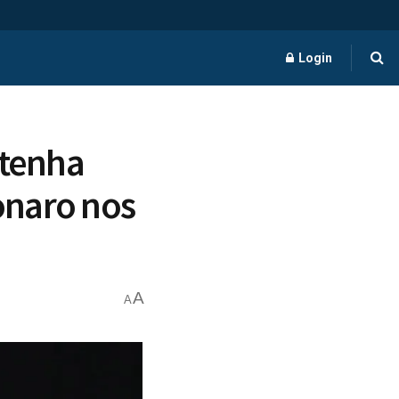
Login
 tenha
onaro nos
A
A