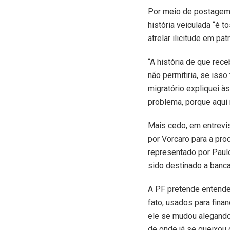
Por meio de postagem e
história veiculada “é 
atrelar ilicitude em pat
“A história de que rec
não permitiria, se iss
migratório expliquei à
problema, porque aqui 
Mais cedo, em entrevi
por Vorcaro para a pr
representado por Paulo
sido destinado a banc
A PF pretende entende
fato, usados para finan
ele se mudou alegando
de onde já se queixou 