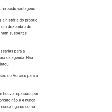
 oferecido vantagens.
 a história do próprio
aro em dezembro de
s nem suspeitas
ssárias para a
fora da agenda. Não
letou.
sses de Vorcaro para o
que houve repasses por
orcaro não é e nunca
r nunca figurou como