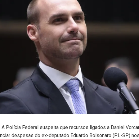
Polícia Federal suspeita que recursos ligados a Daniel Vorcar
anciar despesas do ex-deputado Eduardo Bolsonaro (PL-SP) no