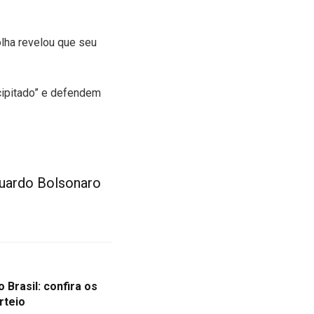
olha revelou que seu
cipitado” e defendem
duardo Bolsonaro
 Brasil: confira os
rteio