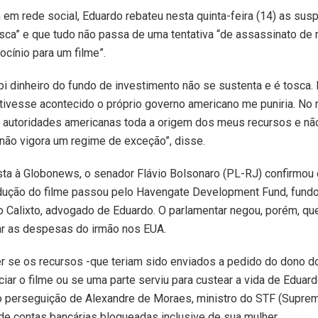
m rede social, Eduardo rebateu nesta quinta-feira (14) as susp
tosca” e que tudo não passa de uma tentativa “de assassinato de 
rocínio para um filme”.
ebi dinheiro do fundo de investimento não se sustenta e é tosca.
o tivesse acontecido o próprio governo americano me puniria. N
s autoridades americanas toda a origem dos meus recursos e não
não vigora um regime de exceção”, disse.
sta à Globonews, o senador Flávio Bolsonaro (PL-RJ) confirmou
odução do filme passou pelo Havengate Development Fund, fundo
 Calixto, advogado de Eduardo. O parlamentar negou, porém, qu
ar as despesas do irmão nos EUA.
r se os recursos -que teriam sido enviados a pedido do dono d
ciar o filme ou se uma parte serviu para custear a vida de Eduar
 perseguição de Alexandre de Moraes, ministro do STF (Supremo
de contas bancárias bloqueadas inclusive de sua mulher.