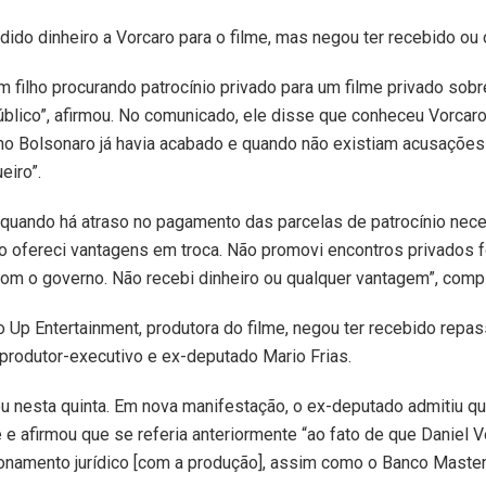
edido dinheiro a Vorcaro para o filme, mas negou ter recebido ou
 filho procurando patrocínio privado para um filme privado sobre
público”, afirmou. No comunicado, ele disse que conheceu Vorc
no Bolsonaro já havia acabado e quando não existiam acusaçõe
eiro”.
 quando há atraso no pagamento das parcelas de patrocínio nece
o ofereci vantagens em troca. Não promovi encontros privados 
om o governo. Não recebi dinheiro ou qualquer vantagem”, comp
 Up Entertainment, produtora do filme, negou ter recebido repa
produtor-executivo e ex-deputado Mario Frias.
uou nesta quinta. Em nova manifestação, o ex-deputado admitiu 
e afirmou que se referia anteriormente “ao fato de que Daniel V
cionamento jurídico [com a produção], assim como o Banco Maste