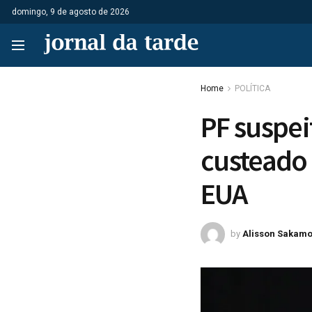
domingo, 9 de agosto de 2026
Home
POLÍTICA
PF suspei
custeado
EUA
by
Alisson Sakamo