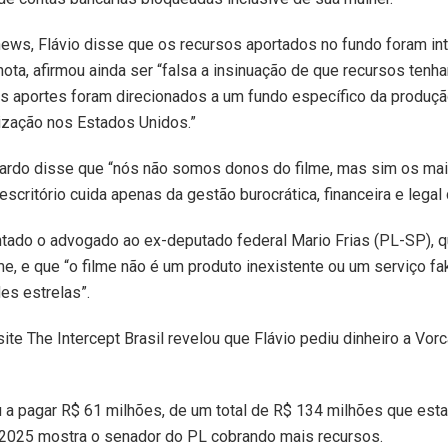
news, Flávio disse que os recursos aportados no fundo foram i
 nota, afirmou ainda ser “falsa a insinuação de que recursos ten
s aportes foram direcionados a um fundo específico da produçã
alização nos Estados Unidos.”
ardo disse que “nós não somos donos do filme, mas sim os ma
escritório cuida apenas da gestão burocrática, financeira e legal
entado o advogado ao ex-deputado federal Mario Frias (PL-SP), 
lme, e que “o filme não é um produto inexistente ou um serviço f
es estrelas”.
 site The Intercept Brasil revelou que Flávio pediu dinheiro a Vorc
a pagar R$ 61 milhões, de um total de R$ 134 milhões que estar
2025 mostra o senador do PL cobrando mais recursos.