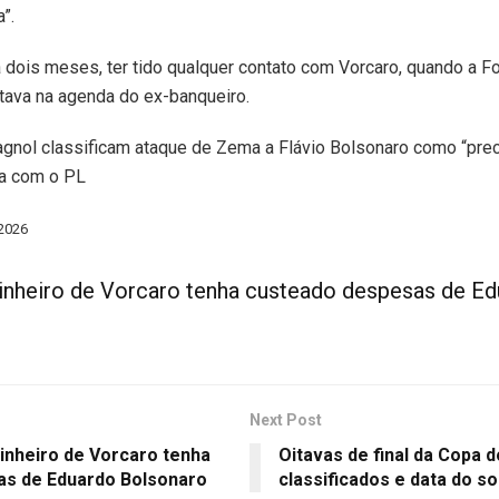
”.
á dois meses, ter tido qualquer contato com Vorcaro, quando a F
tava na agenda do ex-banqueiro.
lagnol classificam ataque de Zema a Flávio Bolsonaro como “pre
ia com o PL
/2026
inheiro de Vorcaro tenha custeado despesas de E
Next Post
inheiro de Vorcaro tenha
Oitavas de final da Copa do
as de Eduardo Bolsonaro
classificados e data do so