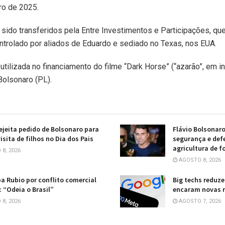
ro de 2025.
sido transferidos pela Entre Investimentos e Participações, q
ntrolado por aliados de Eduardo e sediado no Texas, nos EUA.
ilizada no financiamento do filme “Dark Horse” (“azarão”, em ing
Bolsonaro (PL).
ejeita pedido de Bolsonaro para
Flávio Bolsonar
isita de filhos no Dia dos Pais
segurança e defe
agricultura de f
8, 2026
AGOSTO 8, 2026
pa Rubio por conflito comercial
Big techs reduz
 “Odeia o Brasil”
encaram novas re
8, 2026
AGOSTO 7, 2026