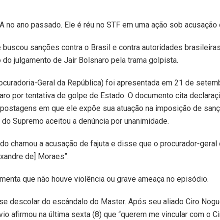
UA no ano passado. Ele é réu no STF em uma ação sob acusação 
 buscou sanções contra o Brasil e contra autoridades brasileira
 do julgamento de Jair Bolsnaro pela trama golpista.
ocuradoria-Geral da República) foi apresentada em 21 de setemb
ro por tentativa de golpe de Estado. O documento cita declaraç
e postagens em que ele expõe sua atuação na imposição de sa
a do Supremo aceitou a denúncia por unanimidade.
do chamou a acusação de fajuta e disse que o procurador-geral 
lexandre de] Moraes”.
enta que não houve violência ou grave ameaça no episódio.
se descolar do escândalo do Master. Após seu aliado Ciro Nogue
vio afirmou na última sexta (8) que “querem me vincular com o C