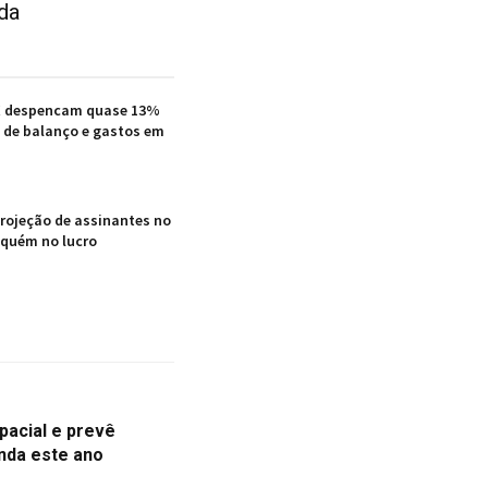
ida
X despencam quase 13%
 de balanço e gastos em
projeção de assinantes no
 aquém no lucro
pacial e prevê
nda este ano