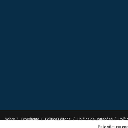
Sobre
Expediente
Política Editorial
Política de Correções
Polít
© 2025
Jornal da Tarde
- Notícias do Brasil e do mundo - ISSN: 1516-294X - 
Este site usa co