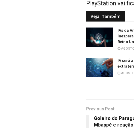
PlayStation vai fi
Veja
Também
IAs da A
inespera
Reino Un
AGOSTO 
IA será 
extraterr
AGOSTO 
Previous Post
Goleiro do Paragu
Mbappé e reação v