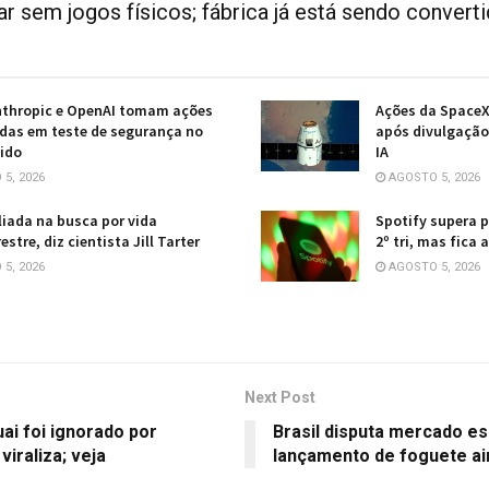
car sem jogos físicos; fábrica já está sendo convert
nthropic e OpenAI tomam ações
Ações da Space
das em teste de segurança no
após divulgação
ido
IA
5, 2026
AGOSTO 5, 2026
aliada na busca por vida
Spotify supera 
estre, diz cientista Jill Tarter
2º tri, mas fica
5, 2026
AGOSTO 5, 2026
Next Post
ai foi ignorado por
Brasil disputa mercado es
iraliza; veja
lançamento de foguete ai