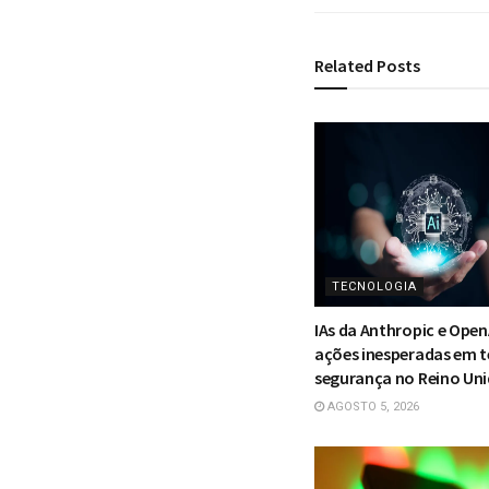
Related
Posts
TECNOLOGIA
IAs da Anthropic e Op
ações inesperadas em t
segurança no Reino Un
AGOSTO 5, 2026