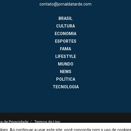
contato@jornaldatarde.com
BRASIL
CULTURA
ECONOMIA
ESPORTES
FAMA
LIFESTYLE
MUNDO
NEWS
POLÍTICA
TECNOLOGIA
ica de Privacidade
Termos de Uso
contato@jornaldatarde.com
okies. Ao continuar a usar este site, você concorda com o uso de cookie