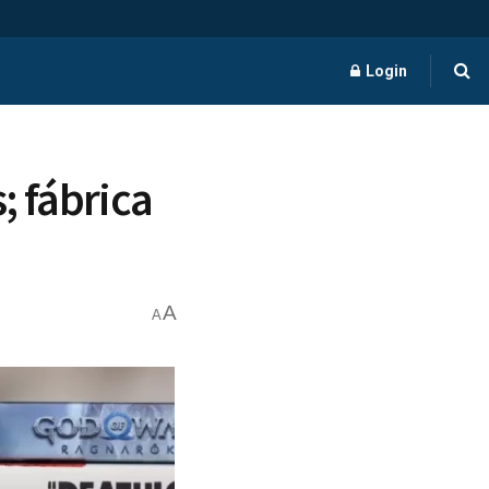
Login
; fábrica
A
A