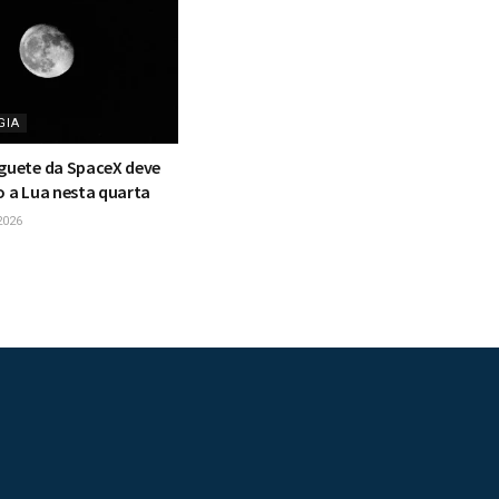
GIA
oguete da SpaceX deve
o a Lua nesta quarta
2026