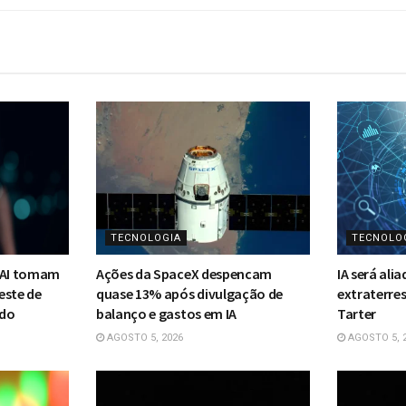
TECNOLOGIA
TECNOLO
enAI tomam
Ações da SpaceX despencam
IA será ali
este de
quase 13% após divulgação de
extraterrest
ido
balanço e gastos em IA
Tarter
AGOSTO 5, 2026
AGOSTO 5, 