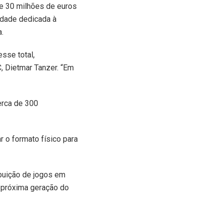
de 30 milhões de euros
idade dedicada à
a.
sse total,
 Dietmar Tanzer. “Em
erca de 300
 o formato físico para
ibuição de jogos em
a próxima geração do