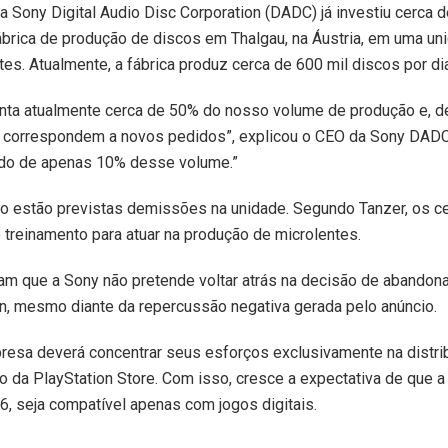
a Sony Digital Audio Disc Corporation (DADC) já investiu cerca 
ábrica de produção de discos em Thalgau, na Áustria, em uma un
tes. Atualmente, a fábrica produz cerca de 600 mil discos por di
enta atualmente cerca de 50% do nosso volume de produção e, de
correspondem a novos pedidos”, explicou o CEO da Sony DADC,
ndo de apenas 10% desse volume.”
o estão previstas demissões na unidade. Segundo Tanzer, os c
 treinamento para atuar na produção de microlentes.
m que a Sony não pretende voltar atrás na decisão de abandonar
on, mesmo diante da repercussão negativa gerada pelo anúncio.
presa deverá concentrar seus esforços exclusivamente na distr
io da PlayStation Store. Com isso, cresce a expectativa de que 
 6, seja compatível apenas com jogos digitais.