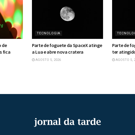
TECNOLOGIA
TECNOLO
o de
Parte de foguete da SpaceX atinge
Parte de f
s fica
a Lua e abre nova cratera
ter atingid
AGOSTO 5, 2026
AGOSTO 5, 