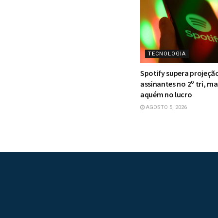
TECNOLOGIA
Spotify supera projeçã
assinantes no 2º tri, ma
aquém no lucro
AGOSTO 5, 2026