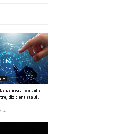
GIA
ada na busca por vida
re, diz cientista Jill
2026