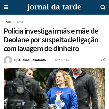
Home
FAMA
Polícia investiga irmãs e mãe de
Deolane por suspeita de ligação
com lavagem de dinheiro
A
by
Alisson Sakamoto
junho 8, 2026
A