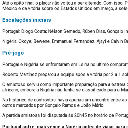
Até o apito final, o placar não voltou a ser alterado. Com iss
México e da vitória sobre os Estados Unidos em março, a seleçã
Escalações iniciais
Portugal: Diogo Costa; Nélson Semedo, Rúben Dias, Gonçalo Iná
Nigéria: Okoye; Bewene, Emmanuel Fernandez, Ajayi e Calvin 
Pré-jogo
Portugal e Nigéria se enfrentaram em Leiria no último compr
Roberto Martínez preparou a equipe após a vitória por 2 a 1 so
O amistoso serviu como importante preparação para a estreia 
africano, embora a Nigéria não tenha se classificado para o Mun
No histórico de confrontos, havia apenas um encontro entre as
outros marcados por Gonçalo Ramos e João Mário.
A partida amistosa foi disputada às 20h45 no horário de Portu
Portugal sofre, mas vence a Nigéria antes de viajar para 