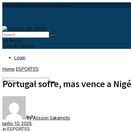
quinta-feira, 6 de agosto de 2026
No Result
View All Result
Login
Home
ESPORTES
Portugal sofre, mas vence a Nigé
No Result
View All Result
by
Alisson Sakamoto
junho 10, 2026
in
ESPORTES