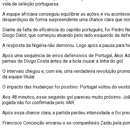
vida da seleção portuguesa.
A equipe africana conseguiu equilibrar as ações e viu acontec
desperdiçou de forma surpreendente uma chance clara que no
Diante da falta de eficiência do capitão português, foi Pedro 
Diogo Dalot, que começou atuando pelo lado esquerdo da defe
A resposta da Nigéria não demorou. Logo após a pausa para hid
Após uma sequência de erros defensivos de Portugal, Akor Ada
pernas de Diogo Costa antes de a bola cruzar a linha do gol.
O intervalo chegou e, com ele, uma verdadeira revolução promo
da equipe titular.
O impacto das mudanças foi positivo. Portugal voltou do vestiá
Aos 48 minutos, esse segundo gol pareceu muito próximo. João 
jogada não foi confirmada pelo VAR.
Após essa chance clara, a partida perdeu intensidade e foi pr
Francisco Conceição encarou o ex-companheiro Zaidu pela ponta 