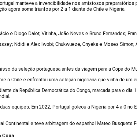
o, Portugal manteve a invencibilidade nos amistosos preparatóri
o agora soma triunfos por 2 a 1 diante de Chile e Nigéria.
cio e Diogo Dalot; Vitinha, João Neves e Bruno Fernandes; Franc
Bassey; Ndidi e Alex Iwobi; Chukwueze, Onyeka e Moses Simon;
omisso da seleção portuguesa antes da viagem para a Copa do M
bre o Chile e enfrentou uma seleção nigeriana que vinha de um e
diante da República Democrática do Congo, marcada para o dia 1
dial.
 duas equipes. Em 2022, Portugal goleou a Nigéria por 4 a 0 no
gal Continental e teve arbitragem do espanhol Mateo Busquets Fe
a Copa