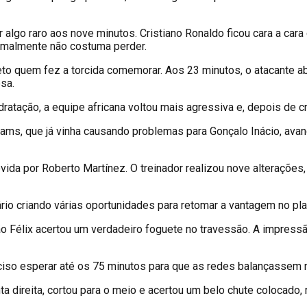
er algo raro aos nove minutos. Cristiano Ronaldo ficou cara a 
rmalmente não costuma perder.
Neto quem fez a torcida comemorar. Aos 23 minutos, o atacante ab
sa.
ratação, a equipe africana voltou mais agressiva e, depois de 
ms, que já vinha causando problemas para Gonçalo Inácio, avanç
vida por Roberto Martínez. O treinador realizou nove alteraçõe
rio criando várias oportunidades para retomar a vantagem no pla
Félix acertou um verdadeiro foguete no travessão. A impressão 
eciso esperar até os 75 minutos para que as redes balançassem 
direita, cortou para o meio e acertou um belo chute colocado, r