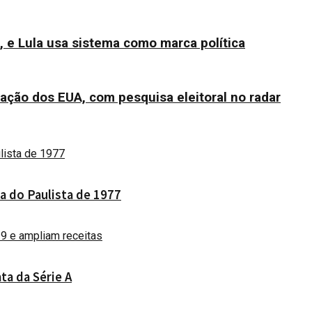
, e Lula usa sistema como marca política
ação dos EUA, com pesquisa eleitoral no radar
a do Paulista de 1977
ta da Série A