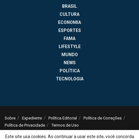
BRASIL
CULTURA
ECONOMIA
ESPORTES
FAMA
LIFESTYLE
MUNDO
NEWS
POLÍTICA
TECNOLOGIA
Sobre
Expediente
Política Editorial
Política de Correções
Política de Privacidade
Termos de Uso
© 2025
Jornal da Tarde
- Notícias do Brasil e do mundo - ISSN: 1516-294X -
Este site usa cookies. Ao continuar a usar este site, você concorda