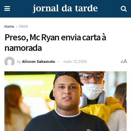
Home
FAMA
Preso, Mc Ryan envia carta à
namorada
A
by
Alisson Sakamoto
maio 12, 2026
A