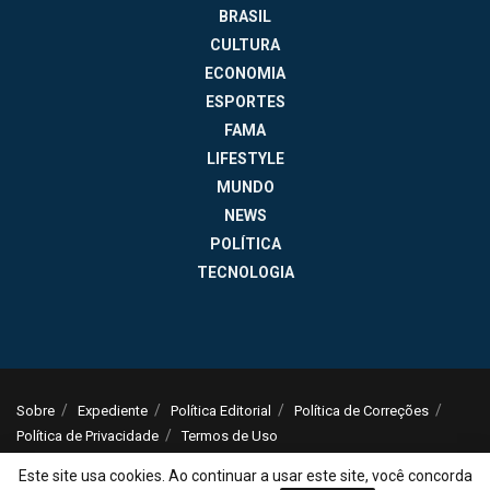
BRASIL
CULTURA
ECONOMIA
ESPORTES
FAMA
LIFESTYLE
MUNDO
NEWS
POLÍTICA
TECNOLOGIA
Sobre
Expediente
Política Editorial
Política de Correções
Política de Privacidade
Termos de Uso
© 2025
Jornal da Tarde
- Notícias do Brasil e do mundo - ISSN: 1516-294X -
Este site usa cookies. Ao continuar a usar este site, você concorda