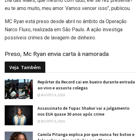
Dia das Mães, que mesmo com tudo, ele se fez presente?
eu te amo muito, meu amor. Vamos vencer isso”, publicou.
MC Ryan está preso desde abril no âmbito da Operação
Narco Fluxo, realizada em São Paulo. A ação investiga
possíveis crimes de lavagem de dinheiro.
Preso, Mc Ryan envia carta à namorada
Veja
Também
Repórter da Record cai em bueiro durante entrada
ao vivo e assusta colegas
AGOSTO 6, 2026
Assassinato de Tupac Shakur vai a julgamento
nos EUA quase 30 anos após crime
AGOSTO 6, 2026
Camila Pitanga explica por que nunca fez botox e