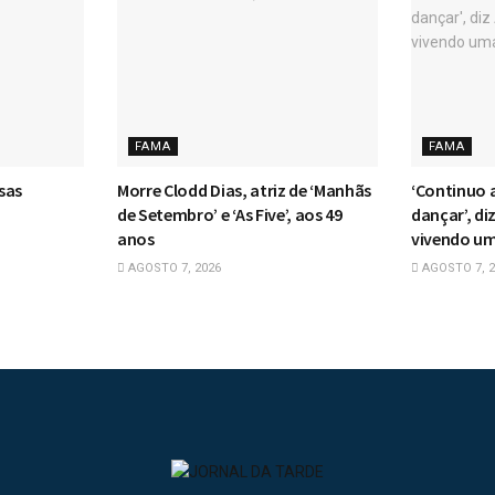
FAMA
FAMA
ssas
Morre Clodd Dias, atriz de ‘Manhãs
‘Continuo 
o
de Setembro’ e ‘As Five’, aos 49
dançar’, di
anos
vivendo um
AGOSTO 7, 2026
AGOSTO 7, 2