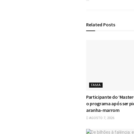
Related
Posts
FAMA
Participante do ‘Master
o programa após ser pi
aranha-marrom
AGOSTO 7, 2026