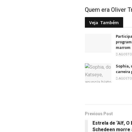
Quem era Oliver T
Veja
Também
Particip
programa
marrom
AGOSTO 
Sophia, 
carreira
AGOSTO 
Previous Post
Estrela de ‘Alf, O
Schedeen morre 