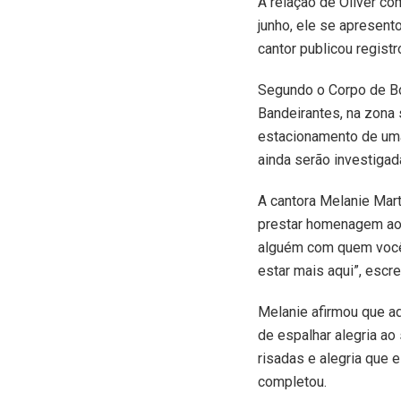
A relação de Oliver co
junho, ele se apresent
cantor publicou regist
Segundo o Corpo de Bo
Bandeirantes, na zona 
estacionamento de uma 
ainda serão investigad
A cantora Melanie Mart
prestar homenagem ao 
alguém com quem você 
estar mais aqui”, escr
Melanie afirmou que a
de espalhar alegria a
risadas e alegria que e
completou.