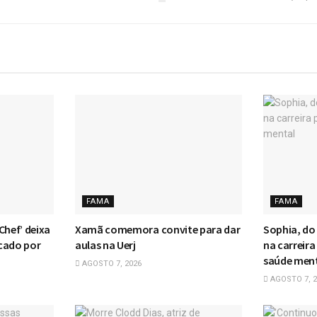
FAMA
FAMA
Chef’ deixa
Xamã comemora convite para dar
Sophia, do
cado por
aulas na Uerj
na carreira
saúde men
AGOSTO 7, 2026
AGOSTO 7, 2