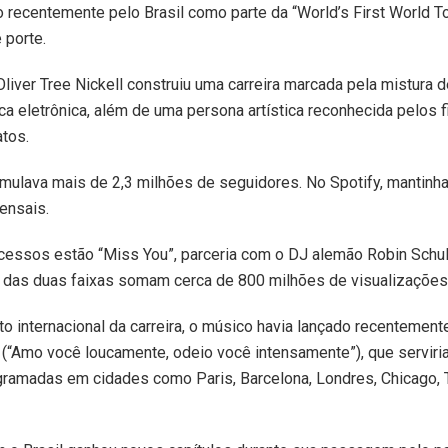
o recentemente pelo Brasil como parte da “World’s First World To
 porte.
 Oliver Tree Nickell construiu uma carreira marcada pela mistura
ica eletrônica, além de uma persona artística reconhecida pelos 
atos.
umulava mais de 2,3 milhões de seguidores. No Spotify, mantinh
ensais.
cessos estão “Miss You”, parceria com o DJ alemão Robin Schulz
s das duas faixas somam cerca de 800 milhões de visualizações
 internacional da carreira, o músico havia lançado recentement
 (“Amo você loucamente, odeio você intensamente”), que serviri
ramadas em cidades como Paris, Barcelona, Londres, Chicago, 