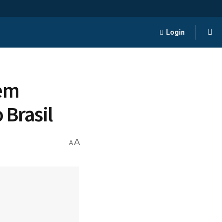
Login
 em
 Brasil
A
A