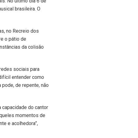
s. No último dia 6 de
sical brasileira. O
as, no Recreio dos
re o pátio de
nstâncias da colisão
redes sociais para
ifícil entender como
 pode, de repente, não
a capacidade do cantor
daqueles momentos de
nte e acolhedora”,