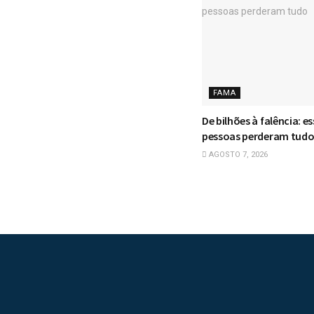
FAMA
De bilhões à falência: e
pessoas perderam tud
AGOSTO 7, 2026