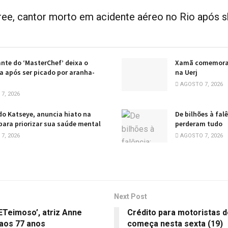
ree, cantor morto em acidente aéreo no Rio após s
ante do ‘MasterChef’ deixa o
Xamã comemora 
 após ser picado por aranha-
na Uerj
AGOSTO 7, 2026
7, 2026
do Katseye, anuncia hiato na
De bilhões à fal
 para priorizar sua saúde mental
perderam tudo
7, 2026
AGOSTO 7, 2026
Next Post
 ETeimoso’, atriz Anne
Crédito para motoristas d
aos 77 anos
começa nesta sexta (19)