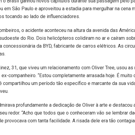
m o Brasil ganhou novos capítulos durante sua passagem pelo paí
ou em São Paulo e aproveitou a estadia para mergulhar na cena mu
ros tocando ao lado de influenciadores.
mbeiros, o acidente aconteceu na altura da avenida das Améric
sudoeste do Rio. Dois helicópteros colidiram no ar e caíram sob
concessionária da BYD, fabricante de carros elétricos. As circu
as.
inez, 31, que viveu um relacionamento com Oliver Tree, usou as 
ex-companheiro. “Estou completamente arrasada hoje. É muito d
compartilhou um período tão específico e marcante da sua vida
eveu.
dmirava profundamente a dedicação de Oliver à arte e destacou 
o seu redor. “Acho que todos que o conheceram vão se lembrar 
le provocava com tanta facilidade. A risada dele era tão contagia