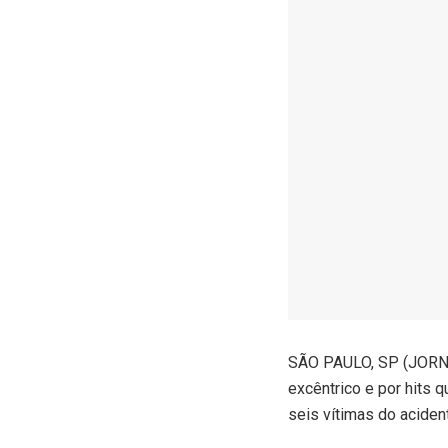
S
ÃO PAULO, SP (JORNAL
excêntrico e por hits 
seis vítimas do aciden