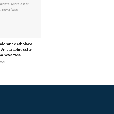
adorando rebolar e
z Anitta sobre estar
a nova fase
026