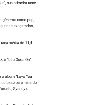
ur”, sua primeira turnê
 de gêneros como pop,
figurinos exagerados,
a uma média de 11,4
, e “Life Goes On”.
.
e o álbum “Love You
a de base para mais de
Toronto, Sydney e