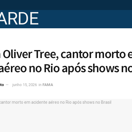
Oliver Tree, cantor morto
aéreo no Rio após shows no
to
junho 15, 2026
in
FAMA