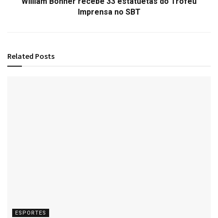
William Bonner recebe 33 estatuetas do Troféu
Imprensa no SBT
Related
Posts
ESPORTES