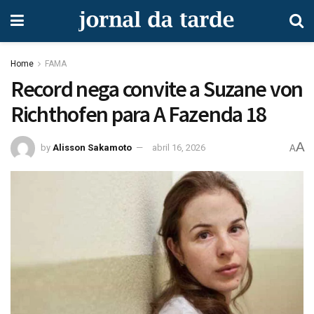
Home
FAMA
Record nega convite a Suzane von
Richthofen para A Fazenda 18
A
by
Alisson Sakamoto
abril 16, 2026
A