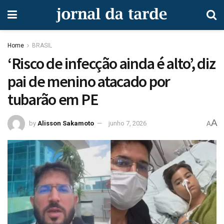
Home
BRASIL
‘Risco de infecção ainda é alto’, diz
pai de menino atacado por
tubarão em PE
A
by
Alisson Sakamoto
junho 7, 2026
A