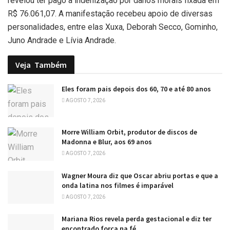
revelou ter pago a indenização por danos morais fixada em
R$ 76.061,07. A manifestação recebeu apoio de diversas
personalidades, entre elas Xuxa, Deborah Secco, Gominho,
Juno Andrade e Lívia Andrade.
Veja
Também
Eles foram pais depois dos 60, 70 e até 80 anos
AGOSTO 7, 2026
Morre William Orbit, produtor de discos de
Madonna e Blur, aos 69 anos
AGOSTO 7, 2026
Wagner Moura diz que Oscar abriu portas e que a
onda latina nos filmes é imparável
AGOSTO 7, 2026
Mariana Rios revela perda gestacional e diz ter
encontrado força na fé