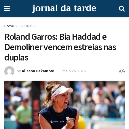
Home
ESPORTES
Roland Garros: Bia Haddad e
Demoliner vencem estreias nas
duplas
A
by
Alisson Sakamoto
maio 26, 2026
A