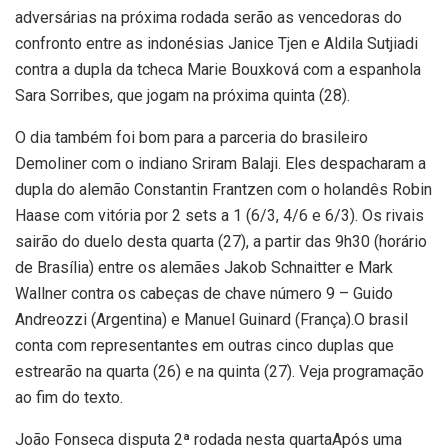
adversárias na próxima rodada serão as vencedoras do
confronto entre as indonésias Janice Tjen e Aldila Sutjiadi
contra a dupla da tcheca Marie Bouxková com a espanhola
Sara Sorribes, que jogam na próxima quinta (28).
O dia também foi bom para a parceria do brasileiro
Demoliner com o indiano Sriram Balaji. Eles despacharam a
dupla do alemão Constantin Frantzen com o holandês Robin
Haase com vitória por 2 sets a 1 (6/3, 4/6 e 6/3). Os rivais
sairão do duelo desta quarta (27), a partir das 9h30 (horário
de Brasília) entre os alemães Jakob Schnaitter e Mark
Wallner contra os cabeças de chave número 9 – Guido
Andreozzi (Argentina) e Manuel Guinard (França).O brasil
conta com representantes em outras cinco duplas que
estrearão na quarta (26) e na quinta (27). Veja programação
ao fim do texto.
João Fonseca disputa 2ª rodada nesta quartaApós uma