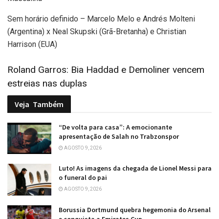
Sem horário definido – Marcelo Melo e Andrés Molteni
(Argentina) x Neal Skupski (Grã-Bretanha) e Christian
Harrison (EUA)
Roland Garros: Bia Haddad e Demoliner vencem
estreias nas duplas
Veja
Também
“De volta para casa”: A emocionante
apresentação de Salah no Trabzonspor
AGOSTO 9, 2026
Luto! As imagens da chegada de Lionel Messi para
o funeral do pai
AGOSTO 9, 2026
Borussia Dortmund quebra hegemonia do Arsenal
e conquista a Emirates Cup