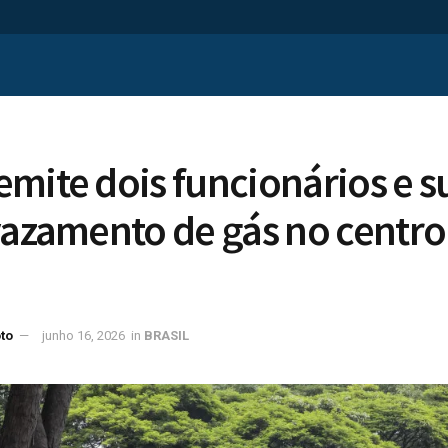
mite dois funcionários e 
vazamento de gás no centro
to
junho 16, 2026
in
BRASIL