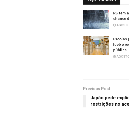
RS tem a
chance d
AGOSTO 
Escolas 
Ideb e r
pública
AGOSTO 
Previous Post
Japão pede expli
restrições no ac