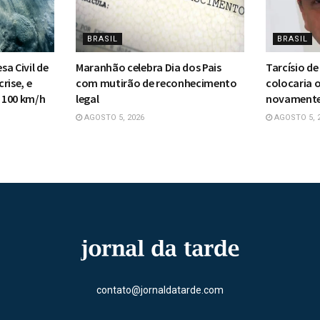
BRASIL
BRASIL
a Civil de
Maranhão celebra Dia dos Pais
Tarcísio de
rise, e
com mutirão de reconhecimento
colocaria 
 100 km/h
legal
novament
AGOSTO 5, 2026
AGOSTO 5, 
contato@jornaldatarde.com