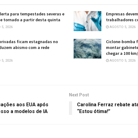
lerta para tempestades severas e
Empresas devem 
e tornado a partir desta quinta
trabalhadores c
5, 2026
AGOSTO 5, 2026
privadas ficam estagnadas no
Ciclone-bomba fa
eduzem abismo com a rede
montar gabinete
chegar a 100 km
5, 2026
AGOSTO 5, 2026
Next Post
cações aos EUA após
Carolina Ferraz rebate at
esso a modelos de IA
“Estou ótima!”