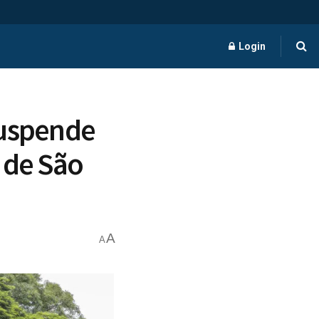
Login
suspende
 de São
A
A