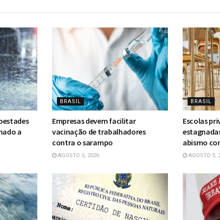
BRASIL
BRASIL
mpestades
Empresas devem facilitar
Escolas pr
rnado a
vacinação de trabalhadores
estagnadas
contra o sarampo
abismo com
AGOSTO 5, 2026
AGOSTO 5, 