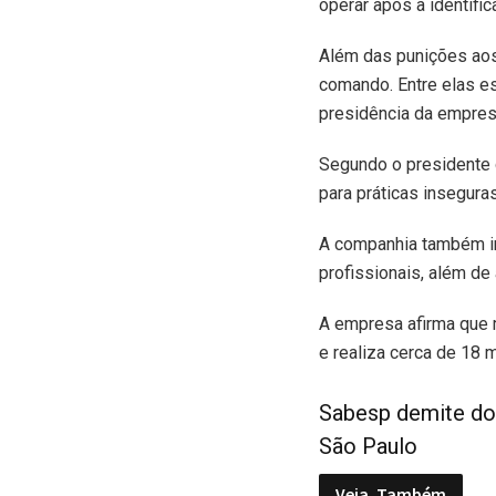
operar após a identifi
Além das punições aos
comando. Entre elas es
presidência da empresa
Segundo o presidente d
para práticas inseguras
A companhia também in
profissionais, além de
A empresa afirma que 
e realiza cerca de 18
Sabesp demite doi
São Paulo
Veja
Também