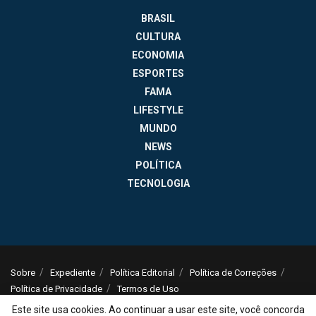
BRASIL
CULTURA
ECONOMIA
ESPORTES
FAMA
LIFESTYLE
MUNDO
NEWS
POLÍTICA
TECNOLOGIA
Sobre
Expediente
Política Editorial
Política de Correções
Política de Privacidade
Termos de Uso
Este site usa cookies. Ao continuar a usar este site, você concorda
© 2025
Jornal da Tarde
- Notícias do Brasil e do mundo - ISSN: 1516-294X -