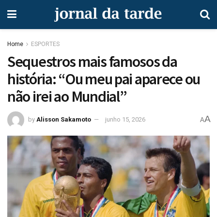
Home
ESPORTES
Sequestros mais famosos da
história: “Ou meu pai aparece ou
não irei ao Mundial”
A
by
Alisson Sakamoto
junho 15, 2026
A