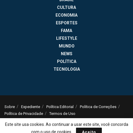
CULTURA
ECONOMIA
ESPORTES
FAMA
LIFESTYLE
MUNDO
NEWS
POLÍTICA
TECNOLOGIA
Sobre
Expediente
Política Editorial
Política de Correções
Política de Privacidade
Termos de Uso
© 2025
Jornal da Tarde
- Notícias do Brasil e do mundo - ISSN: 1516-294X -
Este site usa cookies. Ao continuar a usar este site, você concorda
contato@jornaldatarde.com
com o uso de cookies.
Aceito