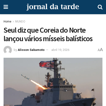
Home
MUNDO
Seul diz que Coreia do Norte
lançou vários mísseis balísticos
A
by
Alisson Sakamoto
abril 19, 2026
A