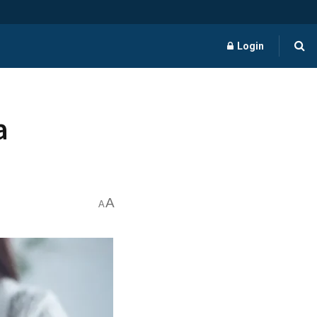
Login
a
A
A