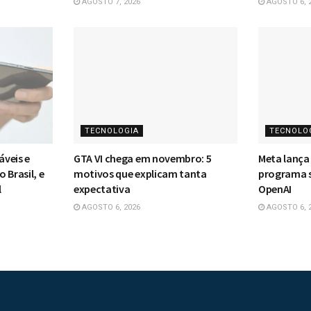
AGOSTO 7, 2026
AGOSTO 6, 
TECNOLOGIA
TECNOLO
veis e
GTA VI chega em novembro: 5
Meta lança
 Brasil, e
motivos que explicam tanta
programa s
l
expectativa
OpenAI
AGOSTO 6, 2026
AGOSTO 6, 