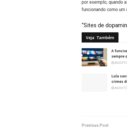
por exemplo, quando a
funcionando como um i
“Sites de dopamin
Veja
Também
A funcio
sempre 
AGOSTO 
Lula san
crimes d
AGOSTO 
Previous Post