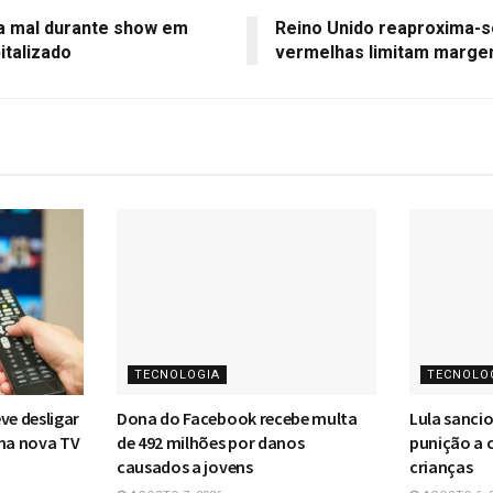
a mal durante show em
Reino Unido reaproxima-se
italizado
vermelhas limitam marg
TECNOLOGIA
TECNOLO
ve desligar
Dona do Facebook recebe multa
Lula sanci
ma nova TV
de 492 milhões por danos
punição a c
causados a jovens
crianças