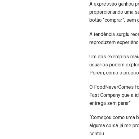
A expressão ganhou pop
proporcionando uma se
botão “comprar”, sem q
A tendência surgiu rec
reproduzem experiência
Um dos exemplos mais 
usuários podem explora
Porém, como o próprio
O FoodNeverComes foi 
Fast Company que a ide
entrega sem parar”.
“Começou como uma bri
alguma coisa’ já me p
contou.