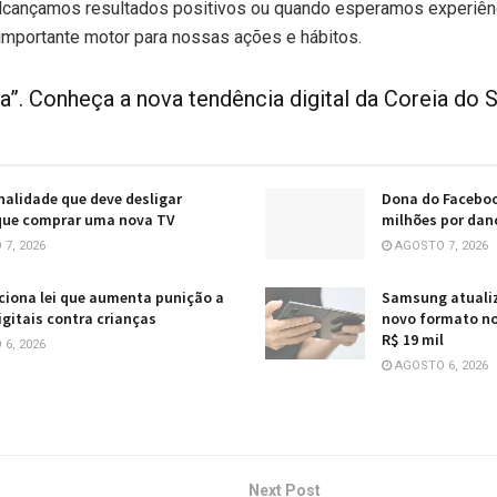
lcançamos resultados positivos ou quando esperamos experiênc
mportante motor para nossas ações e hábitos.
a”. Conheça a nova tendência digital da Coreia do S
nalidade que deve desligar
Dona do Faceboo
que comprar uma nova TV
milhões por dan
7, 2026
AGOSTO 7, 2026
ciona lei que aumenta punição a
Samsung atualiz
igitais contra crianças
novo formato no 
R$ 19 mil
6, 2026
AGOSTO 6, 2026
Next Post