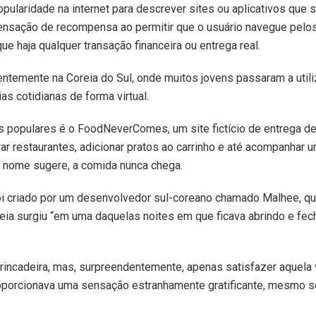
ularidade na internet para descrever sites ou aplicativos que
nsação de recompensa ao permitir que o usuário navegue pelos
ue haja qualquer transação financeira ou entrega real.
entemente na Coreia do Sul, onde muitos jovens passaram a util
s cotidianas de forma virtual.
populares é o FoodNeverComes, um site fictício de entrega de
r restaurantes, adicionar pratos ao carrinho e até acompanhar um
 nome sugere, a comida nunca chega.
criado por um desenvolvedor sul-coreano chamado Malhee, que
ia surgiu “em uma daquelas noites em que ficava abrindo e fec
ncadeira, mas, surpreendentemente, apenas satisfazer aquela 
roporcionava uma sensação estranhamente gratificante, mesmo se