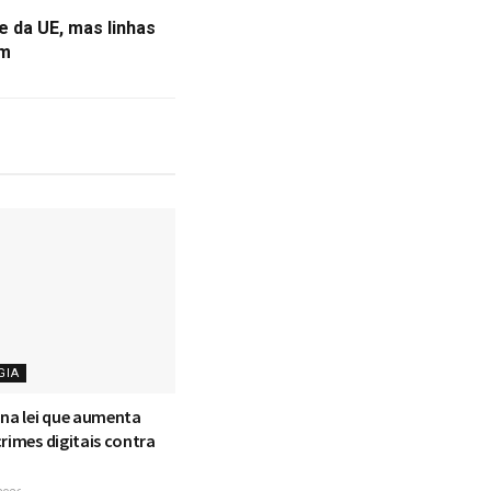
 da UE, mas linhas
em
GIA
ona lei que aumenta
rimes digitais contra