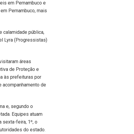
: seis em Pernambuco e
e, em Pernambuco, mais
e calamidade pública,
l Lyra (Progressistas)
visitaram áreas
tiva de Proteção e
a às prefeituras por
s e acompanhamento de
ma e, segundo o
etada. Equipes atuam
sexta-feira, 1º, o
autoridades do estado.