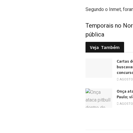
Segundo o Inmet, fora
Temporais no Nord
pública
Veja
Também
Cartas d
buscavam
concurs
AGOSTO 
Onça ata
Paulo; v
AGOSTO 