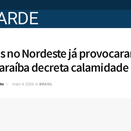
 no Nordeste já provocara
araíba decreta calamidade
to
maio 4, 2026
in
BRASIL