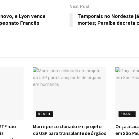
Next Post
 novo, e Lyon vence
Temporais no Nordeste já
peonato Francês
mortes; Paraíba decreta 
BRASIL
BRASIL
 STF não
Morre porco clonado em projeto
Onça ataca
iz
da USP para transplante de órgãos
em São Pau