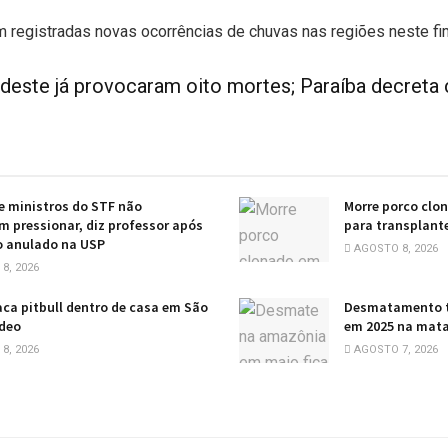
m registradas novas ocorrências de chuvas nas regiões neste f
este já provocaram oito mortes; Paraíba decreta
e ministros do STF não
Morre porco clo
 pressionar, diz professor após
para transplant
o anulado na USP
AGOSTO 8, 2026
8, 2026
ca pitbull dentro de casa em São
Desmatamento t
ídeo
em 2025 na mata
8, 2026
AGOSTO 7, 2026