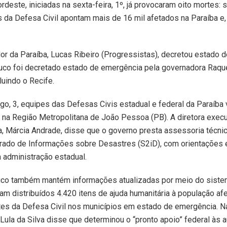
rdeste, iniciadas na sexta-feira, 1º, já provocaram oito mortes
s da Defesa Civil apontam mais de 16 mil afetados na Paraíba 
r da Paraíba, Lucas Ribeiro (Progressistas), decretou estado d
o foi decretado estado de emergência pela governadora Raque
luindo o Recife.
, 3, equipes das Defesas Civis estadual e federal da Paraíba 
 na Região Metropolitana de João Pessoa (PB). A diretora execu
a, Márcia Andrade, disse que o governo presta assessoria técnic
grado de Informações sobre Desastres (S2iD), com orientaçõe
 administração estadual.
co também mantém informações atualizadas por meio do siste
am distribuídos 4.420 itens de ajuda humanitária à população af
s da Defesa Civil nos municípios em estado de emergência. Na 
 Lula da Silva disse que determinou o “pronto apoio” federal às 