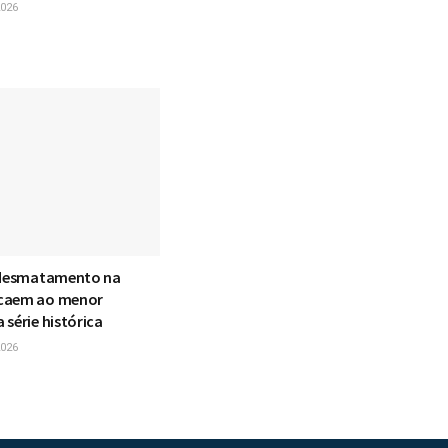
026
 desmatamento na
caem ao menor
série histórica
026