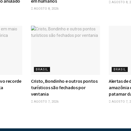
so anulado
em humanos
AGOSTO 8, 2
AGOSTO 8, 2026
BRASIL
BRASIL
vo recorde
Cristo, Bondinho e outros pontos
Alertas de
ta
turísticos são fechados por
amazônia 
ventania
patamar da 
AGOSTO 7, 2026
AGOSTO 7, 2