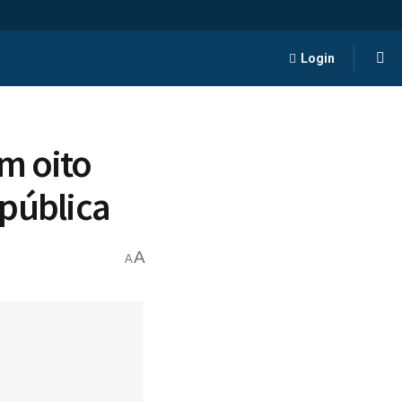
Login
m oito
 pública
A
A