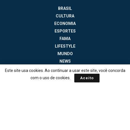
BRASIL
CULTURA
ECONOMIA
ESPORTES
FAMA
LIFESTYLE
MUNDO
NEWS
POLÍTICA
Este site usa cookies. Ao continuar a usar este site, você concorda
TECNOLOGIA
com o uso de cookies.
Aceito
Sobre
Expediente
Política Editorial
Política de Correções
Política de Privacidade
Termos de Uso
© 2025
Jornal da Tarde
- Notícias do Brasil e do mundo - ISSN: 1516-294X -