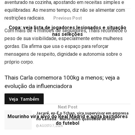
aventurado na cozinha, apostando em receitas simples e
equilibradas. Ao mesmo tempo, diz não se alimentar com
restrições radicais.
Previous Post
Copa: veja lista de jogadores lesionados e situação
Com mais de 4 milhões de seguidores, Thais reconhece o
nas seleções
peso de sua visibilidade, especialmente entre mulheres
gordas. Ela afirma que usa o espaço para reforçar
mensagens de respeito, dignidade e autonomia sobre o
próprio corpo.
Thais Carla comemora 100kg a menos; veja a
evolução da influenciadora
Veja
Também
Next Post
Jacaré, ex-É o Tchan, vira supervisor em empresa
Mourinho vira alvo do Real Madrid e agita bastidores
no Canadá: ‘Muito mais qualidade de vida’
do futebol
AGOSTO 7, 2026