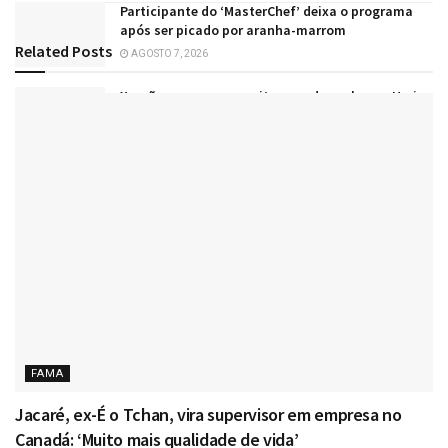
Participante do ‘MasterChef’ deixa o programa
após ser picado por aranha-marrom
Related
Posts
AGOSTO 7, 2026
Xamã comemora convite para dar aulas na Uerj
AGOSTO 7, 2026
Sophia, do Katseye, anuncia hiato na carreira
para priorizar sua saúde mental
AGOSTO 7, 2026
FAMA
Jacaré, ex-É o Tchan, vira supervisor em empresa no
Canadá: ‘Muito mais qualidade de vida’