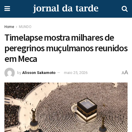
Home
MUNDO
Timelapse mostra milhares de
peregrinos muçulmanos reunidos
em Meca
A
by
Alisson Sakamoto
maio 25, 2026
A