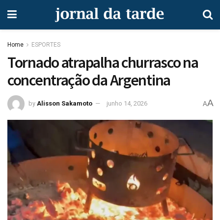
Home
ESPORTES
Tornado atrapalha churrasco na
concentração da Argentina
A
by
Alisson Sakamoto
junho 14, 2026
A