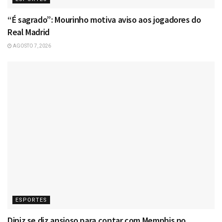
“É sagrado”: Mourinho motiva aviso aos jogadores do
Real Madrid
AGOSTO 7, 2026
ESPORTES
Diniz se diz ansioso para contar com Memphis no