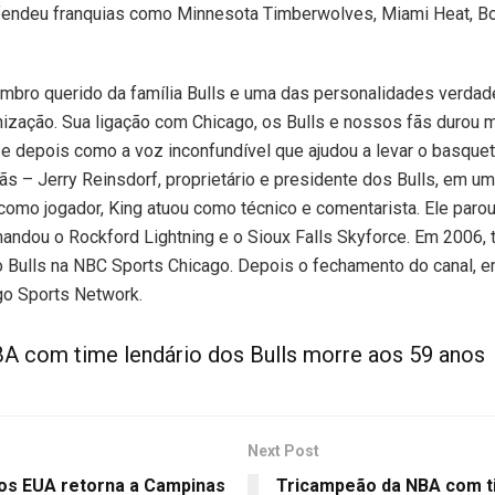
endeu franquias como Minnesota Timberwolves, Miami Heat, Bos
mbro querido da família Bulls e uma das personalidades verdad
nização. Sua ligação com Chicago, os Bulls e nossos fãs durou 
e depois como a voz inconfundível que ajudou a levar o basquet
fãs
–
Jerry Reinsdorf, proprietário e presidente dos Bulls, em 
omo jogador, King atuou como técnico e comentarista. Ele parou
andou o Rockford Lightning e o Sioux Falls Skyforce. Em 2006, 
o Bulls na NBC Sports Chicago. Depois o fechamento do canal, e
go Sports Network.
A com time lendário dos Bulls morre aos 59 anos
Next Post
 os EUA retorna a Campinas
Tricampeão da NBA com t