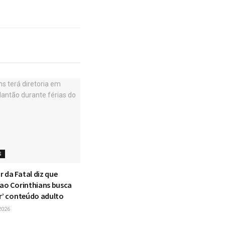
S
 da Fatal diz que
 ao Corinthians busca
ar’ conteúdo adulto
2026