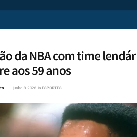
ão da NBA com time lendár
re aos 59 anos
to
junho 8, 2026
in
ESPORTES