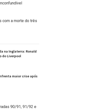
inconfundível
s com a morte do três
a na Inglaterra: Ronald
o do Liverpool
enfrenta maior crise após
radas 90/91, 91/92 e