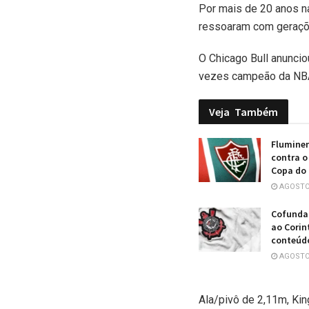
Por mais de 20 anos na
ressoaram com geraçõ
O Chicago Bull anunci
vezes campeão da NBA 
Veja
Também
Fluminen
contra o
Copa do 
AGOSTO 
Cofundad
ao Corin
conteúd
AGOSTO 
Ala/pivô de 2,11m, Ki