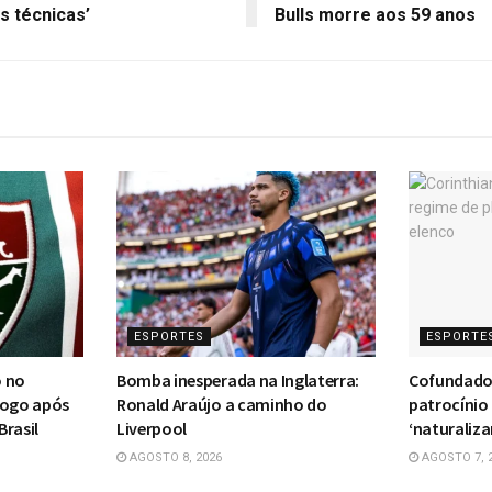
s técnicas’
Bulls morre aos 59 anos
ESPORTES
ESPORTE
o no
Bomba inesperada na Inglaterra:
Cofundador
fogo após
Ronald Araújo a caminho do
patrocínio
Brasil
Liverpool
‘naturaliz
AGOSTO 8, 2026
AGOSTO 7, 