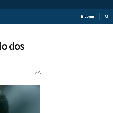
Login
io dos
A
A