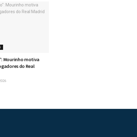
S
”: Mourinho motiva
jogadores do Real
2026