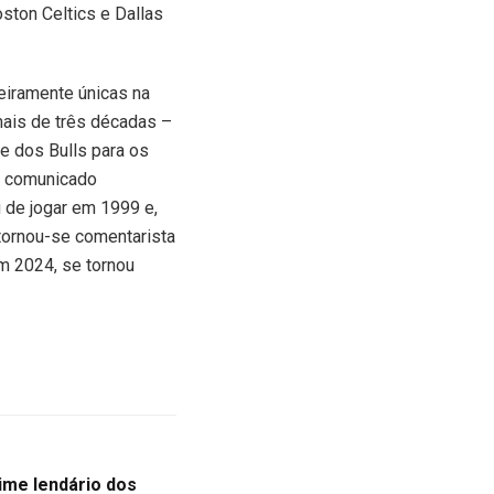
ton Celtics e Dallas
eiramente únicas na
mais de três décadas –
e dos Bulls para os
um comunicado
 de jogar em 1999 e,
tornou-se comentarista
m 2024, se tornou
ime lendário dos