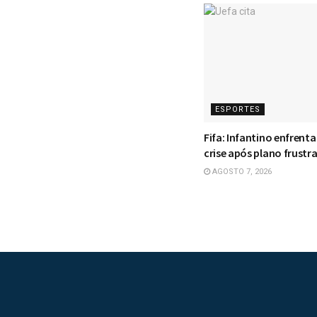
ESPORTES
Fifa: Infantino enfrent
crise após plano frustr
AGOSTO 7, 2026