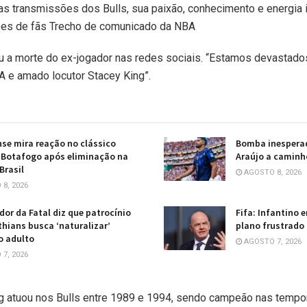
s transmissões dos Bulls, sua paixão, conhecimento e energia 
es de fãs Trecho de comunicado da NBA
ou a morte do ex-jogador nas redes sociais. “Estamos devastado
e amado locutor Stacey King”.
se mira reação no clássico
Bomba inesperad
 Botafogo após eliminação na
Araújo a caminh
Brasil
AGOSTO 8, 2026
8, 2026
or da Fatal diz que patrocínio
Fifa: Infantino 
thians busca ‘naturalizar’
plano frustrado
o adulto
AGOSTO 7, 2026
7, 2026
ng atuou nos Bulls entre 1989 e 1994, sendo campeão nas tempo