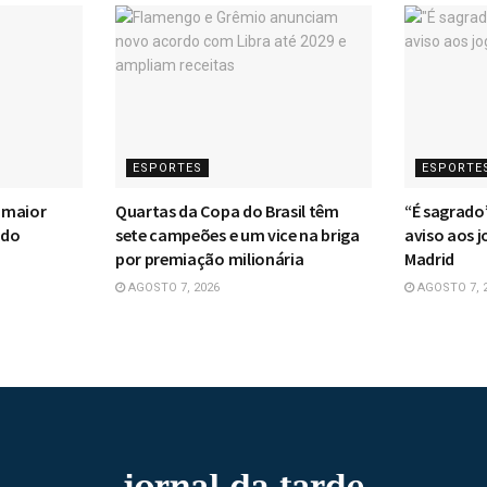
ESPORTES
ESPORTE
a maior
Quartas da Copa do Brasil têm
“É sagrado
ado
sete campeões e um vice na briga
aviso aos 
por premiação milionária
Madrid
AGOSTO 7, 2026
AGOSTO 7, 