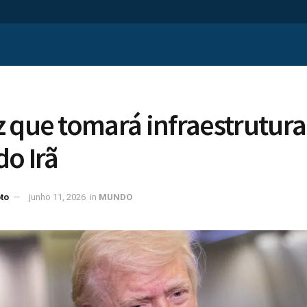
 que tomará infraestrutura
do Irã
to
junho 11, 2026
in
MUNDO