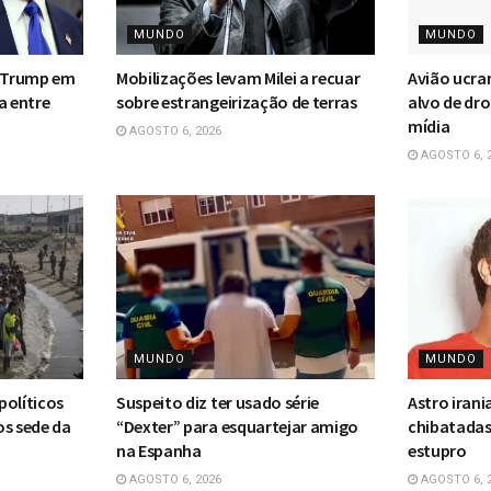
MUNDO
MUNDO
m Trump em
Mobilizações levam Milei a recuar
Avião ucra
a entre
sobre estrangeirização de terras
alvo de dr
mídia
AGOSTO 6, 2026
AGOSTO 6, 
MUNDO
MUNDO
 políticos
Suspeito diz ter usado série
Astro iran
os sede da
“Dexter” para esquartejar amigo
chibatadas
na Espanha
estupro
AGOSTO 6, 2026
AGOSTO 6, 