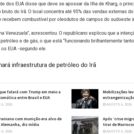
te dos EUA disse que deve se apossar da Ilha de Kharg, o princi
 bruto do Irã. O local concentra até 95% das vendas externas do
 recebem combustível por oleodutos de campos do sudoeste ir
 Venezuela”, acrescentou. O republicano explicou que a intenç
petróleo e de gás, o que está “funcionando brilhantemente tanto 
a os EUA -segundo ele.
ará infraestrutura de petróleo do Irã
 que falará com Trump em meio a
Mobilizações lev
plomática entre Brasil e EUA
estrangeirização
6, 2026
AGOSTO 6, 2026
raniano com munição era alvo de
Após ‘crise migr
 Alemanha, diz mídia
tirar de Marroco
6, 2026
AGOSTO 6, 2026