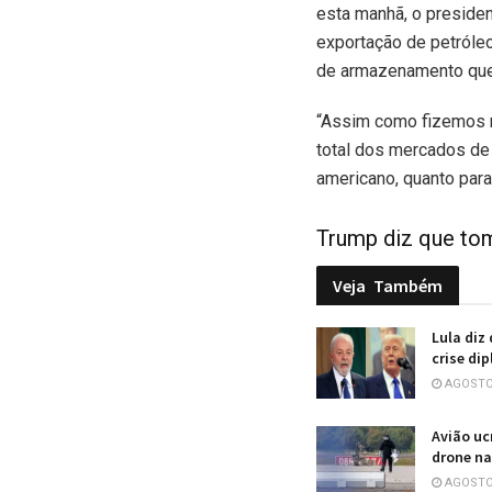
esta manhã, o presiden
exportação de petróleo
de armazenamento que
“Assim como fizemos na
total dos mercados de 
americano, quanto par
Trump diz que tom
Veja
Também
Lula diz
crise di
AGOSTO 
Avião uc
drone na
AGOSTO 