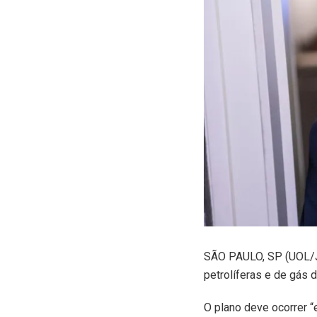
S
ÃO PAULO, SP (UOL/J
petrolíferas e de gás 
O plano deve ocorrer “