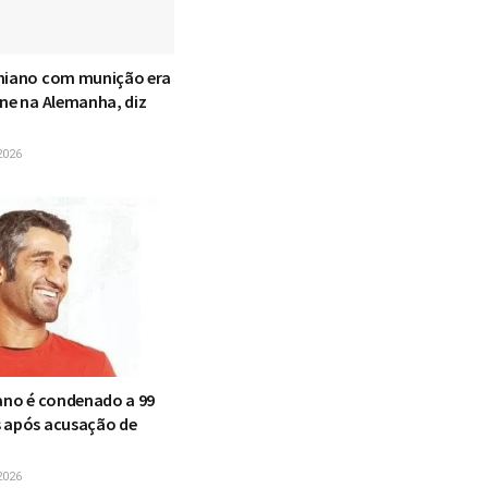
niano com munição era
one na Alemanha, diz
2026
iano é condenado a 99
 após acusação de
2026