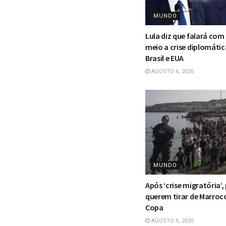
MUNDO
Lula diz que falará co
meio a crise diplomátic
Brasil e EUA
AGOSTO 6, 2026
MUNDO
Após ‘crise migratória’,
querem tirar de Marroc
Copa
AGOSTO 6, 2026