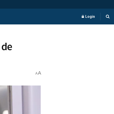
Login
 de
A
A