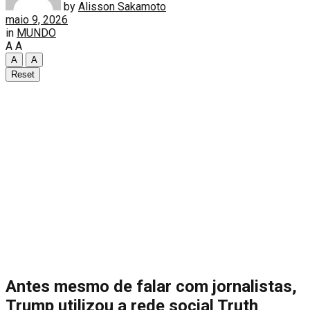
by
Alisson Sakamoto
maio 9, 2026
in
MUNDO
A
A
A
A
Reset
Antes mesmo de falar com jornalistas,
Trump utilizou a rede social Truth