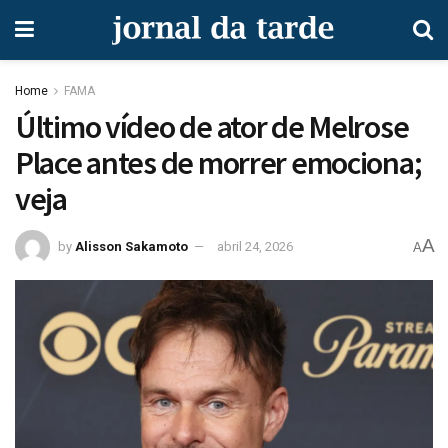
Home
FAMA
Último vídeo de ator de Melrose
Place antes de morrer emociona;
veja
A
by
Alisson Sakamoto
abril 24, 2026
A