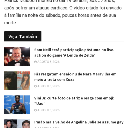
Patrick Muldoon morreu no dia 19 de abril, aos 57 anos,
após sofrer um ataque cardíaco. O vídeo citado foi enviado
à família na noite do sábado, poucas horas antes de sua
morte.
Veja
Também
Sam Neill terá participação póstuma no live-
action do game ‘A Lenda de Zelda’
AGOSTO 8, 2026
Fãs resgatam ensaio nu de Mara Maravilha em
meio a treta com Xuxa
AGOSTO 8, 2026
Vini Jr. curte foto de atriz e reage com emoji:
“Uau”
AGOSTO 8, 2026
Irmão mais velho de Angelina Jolie se assume gay