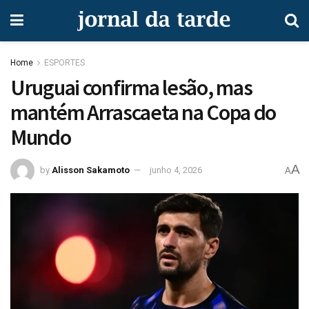
Home
ESPORTES
Uruguai confirma lesão, mas
mantém Arrascaeta na Copa do
Mundo
A
by
Alisson Sakamoto
junho 4, 2026
A