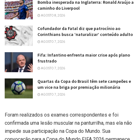
Bomba inesperada na Inglaterra: Ronald Araújo a
caminho do Liverpool
AGOSTO 8, 2026
Cofundador da Fatal diz que patrocínio ao
Corinthians busca ‘naturalizar’ conteúdo adulto
AGOSTO 7, 2026
Fifa: Infantino enfrenta maior crise após plano
frustrado
AGOSTO 7, 2026
Quartas da Copa do Brasil têm sete campeões e
um vice na briga por premiação milionária
AGOSTO 7, 2026
Foram realizados os exames correspondentes e foi
confirmada uma lesão muscular na panturrilha, mas ela não
impede sua participação na Copa do Mundo. Sua
convocação para a Copa do Mundo FIFA 2026 permanece