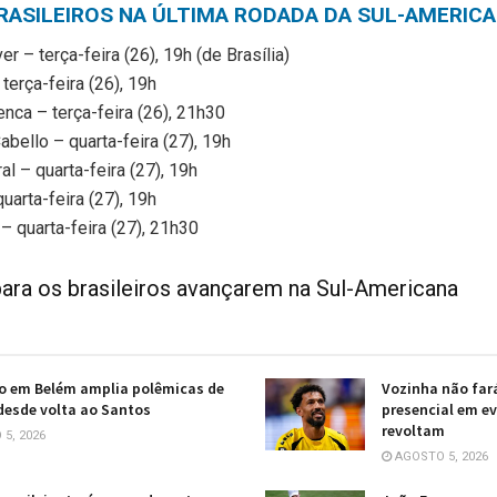
RASILEIROS NA ÚLTIMA RODADA DA SUL-AMERIC
r – terça-feira (26), 19h (de Brasília)
terça-feira (26), 19h
nca – terça-feira (26), 21h30
bello – quarta-feira (27), 19h
l – quarta-feira (27), 19h
uarta-feira (27), 19h
– quarta-feira (27), 21h30
para os brasileiros avançarem na Sul-Americana
o em Belém amplia polêmicas de
Vozinha não far
esde volta ao Santos
presencial em ev
revoltam
5, 2026
AGOSTO 5, 2026