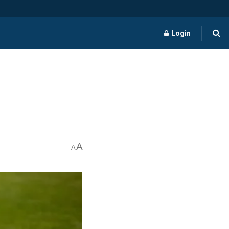
Login
A
A