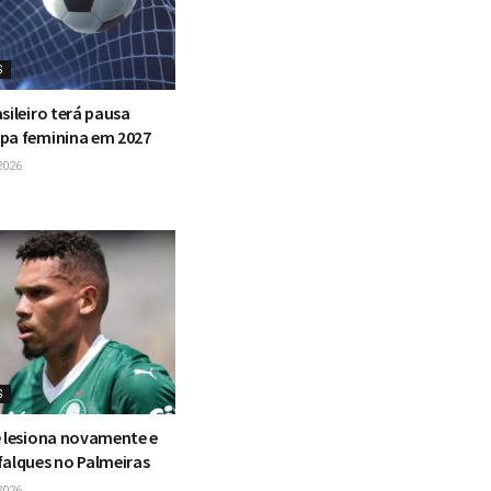
S
sileiro terá pausa
pa feminina em 2027
2026
S
e lesiona novamente e
falques no Palmeiras
2026