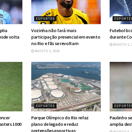
ESPORTES
ESPORTE
plia
Vozinha não fará mais
Futebol bra
esde volta
participação presencial em evento
durante Co
no Rio e fãs se revoltam
AGOSTO 5, 
AGOSTO 5, 2026
ESPORTES
ESPORTE
encer
Parque Olímpico do Rio refaz
Paulinho s
asters 1000
plano de legado e reduz
amplia des
pretensões esportivas
AGOSTO 5, 