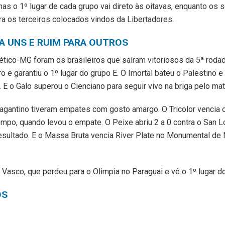
as o 1º lugar de cada grupo vai direto às oitavas, enquanto os
a os terceiros colocados vindos da Libertadores.
A UNS E RUIM PARA OUTROS
ético-MG foram os brasileiros que saíram vitoriosos da 5ª roda
 e garantiu o 1º lugar do grupo E. O Imortal bateu o Palestino e
. E o Galo superou o Cienciano para seguir vivo na briga pelo ma
agantino tiveram empates com gosto amargo. O Tricolor vencia o
po, quando levou o empate. O Peixe abriu 2 a 0 contra o San Lo
esultado. E o Massa Bruta vencia River Plate no Monumental de
o Vasco, que perdeu para o Olimpia no Paraguai e vê o 1º lugar d
OS