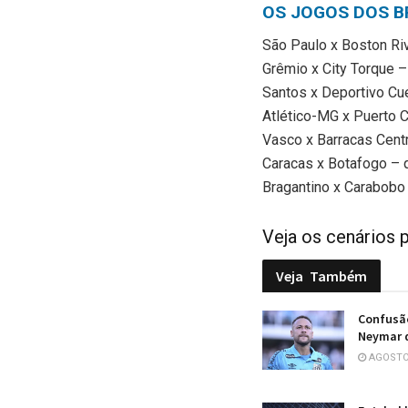
OS JOGOS DOS B
São Paulo x Boston Rive
Grêmio x City Torque – 
Santos x Deportivo Cue
Atlético-MG x Puerto Ca
Vasco x Barracas Centra
Caracas x Botafogo – q
Bragantino x Carabobo 
Veja os cenários 
Veja
Também
Confusã
Neymar d
AGOSTO 