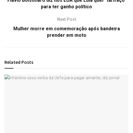
Flávio Bolsonaro diz nos EUA que Lula quer ‘tarifaço’
para ter ganho político
Next Post
Mulher morre em comemoração após bandeira
prender em moto
Related
Posts