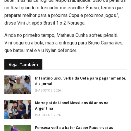
bater, mas nunca fugi da responsabilidade. Bato os pênaltis
no Real quando o treinador me escolhe. É isso, temos que
preparar melhor para a próxima Copa e próximos jogos.”,
disse Vini Jr, após Brasil 1 x 2 Noruega.
Ainda no primeiro tempo, Matheus Cunha sofreu pênalti.
Vini segurou a bola, mas a entregou para Bruno Guimarães,
que bateu mal e viu Nylan defender.
Veja
Também
Infantino usou verba da Uefa para pagar amante,
diz jornal
AGOSTO 8, 2026
Morre pai de Lionel Messi aos 68 anos na
Argentina
AGOSTO 8, 2026
Fonseca volta a bater Casper Ruud e vai às