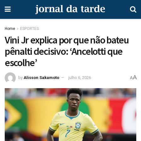
Home
ESPORTES
Vini Jr explica por que não bateu
pênalti decisivo: ‘Ancelotti que
escolhe’
A
by
Alisson Sakamoto
julho 6, 2026
A