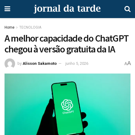
Home
TECNOLOGIA
A melhor capacidade do ChatGPT
chegou à versão gratuita da IA
A
by
Alisson Sakamoto
junho 5, 2026
A