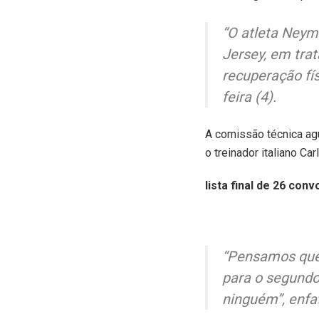
“O atleta Neym
Jersey, em tra
recuperação fí
feira (4).
A comissão técnica agu
o treinador italiano Ca
lista final de 26 con
“Pensamos que 
para o segundo
ninguém”, enfat