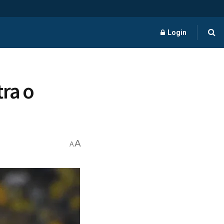
Login
tra o
A
A