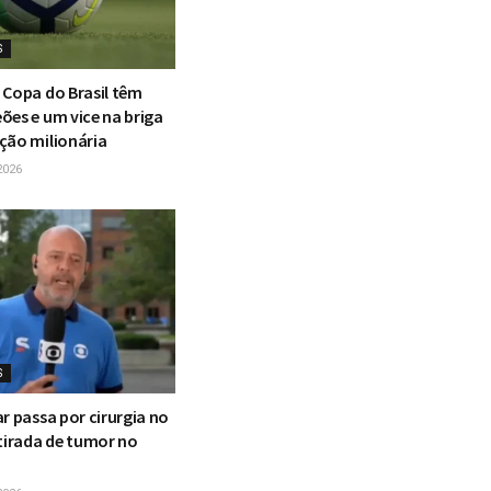
S
 Copa do Brasil têm
ões e um vice na briga
ção milionária
2026
S
r passa por cirurgia no
etirada de tumor no