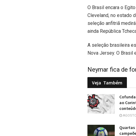
O Brasil encara o Egito
Cleveland, no estado d
seleção anfitriã medirá
ainda República Tcheca
A seleção brasileira e
Nova Jersey. O Brasil 
Neymar fica de fo
Veja
Também
Cofundad
ao Corin
conteúd
AGOSTO 
Quartas 
campeões