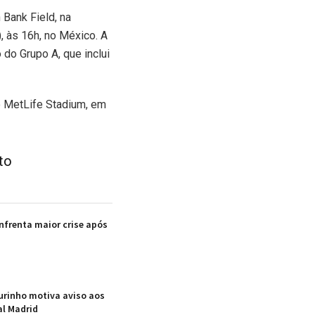
 Bank Field, na
, às 16h, no México. A
 do Grupo A, que inclui
no MetLife Stadium, em
to
enfrenta maior crise após
urinho motiva aviso aos
al Madrid