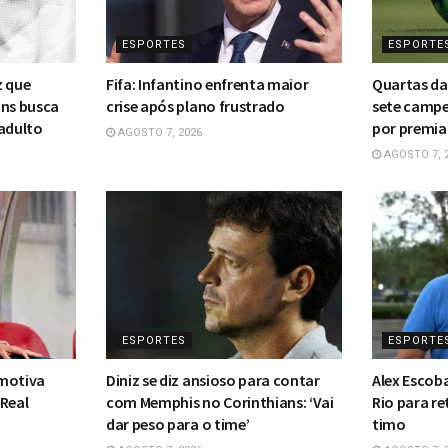
ESPORTES
ESPORTE
z que
Fifa: Infantino enfrenta maior
Quartas da
ans busca
crise após plano frustrado
sete campe
 adulto
por premia
AGOSTO 7, 2026
AGOSTO 7, 
ESPORTES
ESPORTE
 motiva
Diniz se diz ansioso para contar
Alex Escoba
 Real
com Memphis no Corinthians: ‘Vai
Rio para r
dar peso para o time’
timo