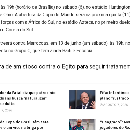
 às 19h (horário de Brasília) no sábado (6), no estádio Huntington
e Ohio. A abertura da Copa do Mundo será na próxima quinta (11)
 forças com a África do Sul, no estádio Azteca, no primeiro duelo
 e Coreia do Sul.
streará contra Marrocoas, em 13 de junho (um sábado), às 19h, 
está no Grupo C, que tem ainda Haiti e Escócia.
ra de amistoso contra o Egito para seguir tratamen
or da Fatal diz que patrocínio
Fifa: Infantino 
thians busca ‘naturalizar’
plano frustrado
o adulto
AGOSTO 7, 2026
7, 2026
da Copa do Brasil têm sete
“É sagrado”: Mo
 e um vice na briga por
jogadores do Re