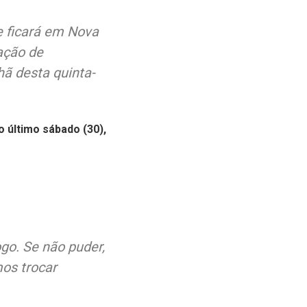
e ficará em Nova
ação de
ã desta quinta-
o último sábado (30),
go. Se não puder,
os trocar