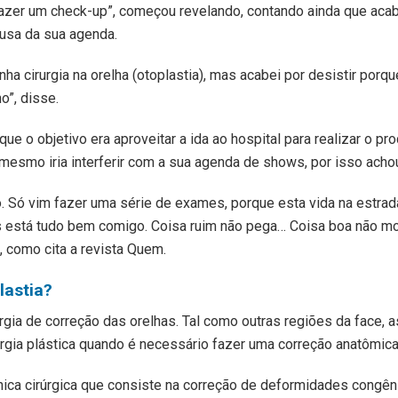
fazer um check-up”, começou revelando, contando ainda que aca
causa da sua agenda.
a cirurgia na orelha (otoplastia), mas acabei por desistir porqu
o”, disse.
ue o objetivo era aproveitar a ida ao hospital para realizar o pr
esmo iria interferir com a sua agenda de shows, por isso achou
 Só vim fazer uma série de exames, porque esta vida na estrada n
s está tudo bem comigo. Coisa ruim não pega… Coisa boa não mo
a, como cita a revista Quem.
lastia?
urgia de correção das orelhas. Tal como outras regiões da face,
rgia plástica quando é necessário fazer uma correção anatômica
nica cirúrgica que consiste na correção de deformidades congên