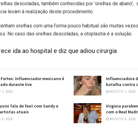
 orelhas descoladas, também conhecidas por ‘orelhas de abano’,
cia levam à realização deste procedimento.
 tenham orelhas com uma forma pouco habitual são muitas vezes
s. No caso das orelhas descoladas, a otoplastia é a solução.
ece ida ao hospital e diz que adiou cirurgia
Fortes: Influenciador mexicano é
Influenciadora 
ado durante live
batalha contra c
7, 2026
AGOSTO 7, 2026
usini fala de feat com Sandy e
Virginia paraben
 artistas atuais
com o Real Madr
6, 2026
AGOSTO 6, 2026