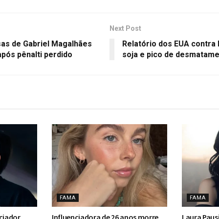
Next Post
as de Gabriel Magalhães
Relatório dos EUA contra 
ós pênalti perdido
soja e pico de desmatame
FAMA
FAMA
ciador
Influenciadora de 26 anos morre
Laura Pausi