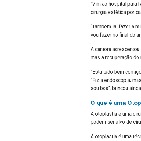
“Vim ao hospital para 
cirurgia estética por 
“Também ia fazer a minh
vou fazer no final do an
A cantora acrescentou q
mas a recuperação do m
“Está tudo bem comigo.
“Fiz a endoscopia, ma
sou boa”, brincou aind
O que é uma Otop
A otoplastia é uma cir
podem ser alvo de ciru
A otoplastia é uma téc