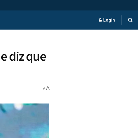
Login
 e diz que
A
A