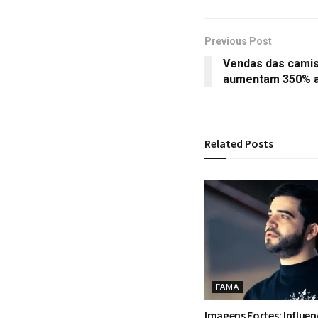
Previous Post
Vendas das camis
aumentam 350% ap
Related
Posts
FAMA
Imagens Fortes: Influen