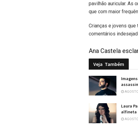
pavilhão auricular. As
que com maior frequên
Crianças e jovens que
comentários indesejado
Ana Castela esclar
Veja
Também
Imagens 
assassin
AGOSTO 
Laura Pa
alfineta
AGOSTO 