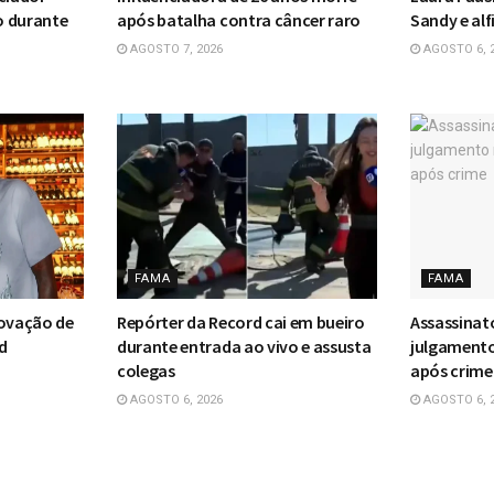
o durante
após batalha contra câncer raro
Sandy e alf
AGOSTO 7, 2026
AGOSTO 6, 
FAMA
FAMA
novação de
Repórter da Record cai em bueiro
Assassinat
id
durante entrada ao vivo e assusta
julgamento
colegas
após crime
AGOSTO 6, 2026
AGOSTO 6, 