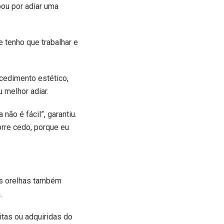
bou por adiar uma
e tenho que trabalhar e
ocedimento estético,
 melhor adiar.
ão é fácil”, garantiu.
rre cedo, porque eu
 as orelhas também
.
itas ou adquiridas do