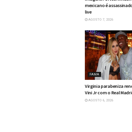
mexicano é assassinad
live
AGOSTO 7, 2026
FAMA
Virginia parabeniza re
Vini Jr com o Real Madr
AGOSTO 6, 2026