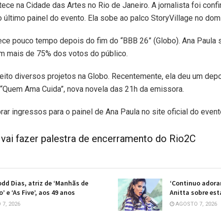
ece na Cidade das Artes no Rio de Janeiro. A jornalista foi con
o último painel do evento. Ela sobe ao palco StoryVillage no domi
ece pouco tempo depois do fim do “BBB 26” (Globo). Ana Paula 
om mais de 75% dos votos do público.
eito diversos projetos na Globo. Recentemente, ela deu um dep
 “Quem Ama Cuida”, nova novela das 21h da emissora.
ar ingressos para o painel de Ana Paula no site oficial do event
 vai fazer palestra de encerramento do Rio2C
odd Dias, atriz de ‘Manhãs de
‘Continuo adoran
 e ‘As Five’, aos 49 anos
Anitta sobre es
7, 2026
AGOSTO 7, 2026