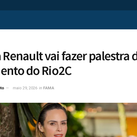
 Renault vai fazer palestra 
ento do Rio2C
to
maio 29, 2026
in
FAMA