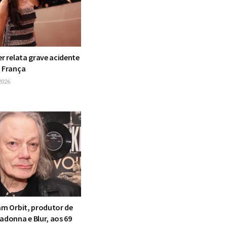
er relata grave acidente
a França
2026
am Orbit, produtor de
adonna e Blur, aos 69