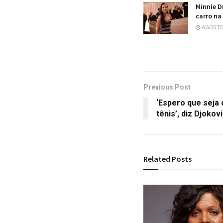
Minnie D
carro na
AGOSTO 
Previous Post
‘Espero que seja
tênis’, diz Djoko
Related
Posts