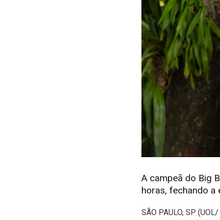
A campeã do Big Br
horas, fechando a 
S
ÃO PAULO, SP (UOL/ J