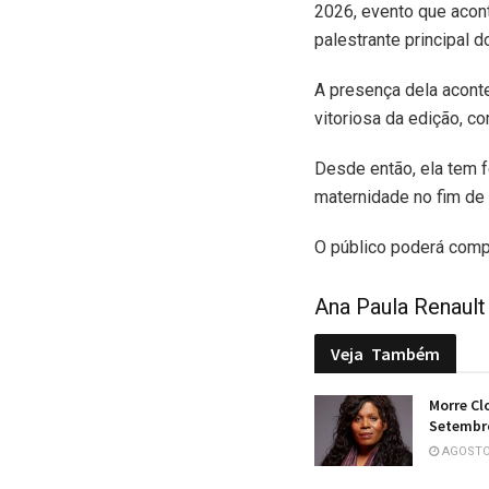
2026, evento que acont
palestrante principal d
A presença dela acont
vitoriosa da edição, c
Desde então, ela tem f
maternidade no fim de
O público poderá compr
Ana Paula Renault
Veja
Também
Morre Cl
Setembro’
AGOSTO 