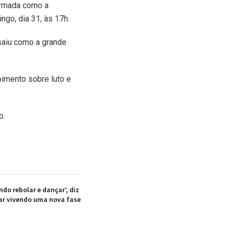
firmada como a
ngo, dia 31, às 17h.
saiu como a grande
oimento sobre luto e
o.
do rebolar e dançar’, diz
tar vivendo uma nova fase