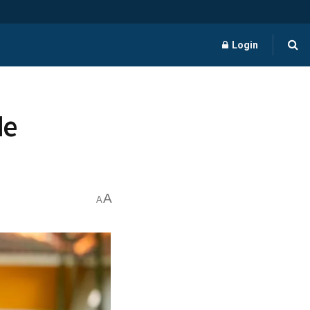
Login
de
A
A