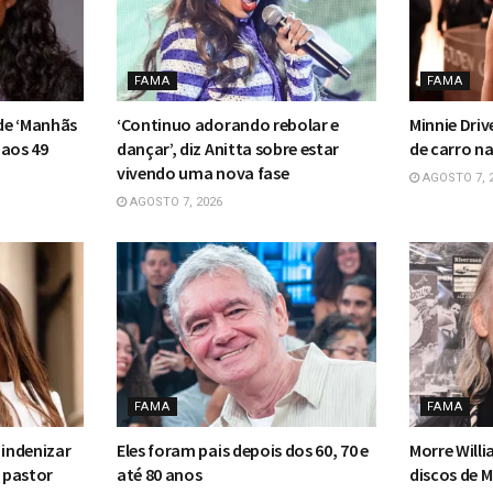
FAMA
FAMA
 de ‘Manhãs
‘Continuo adorando rebolar e
Minnie Driv
 aos 49
dançar’, diz Anitta sobre estar
de carro n
vivendo uma nova fase
AGOSTO 7, 
AGOSTO 7, 2026
FAMA
FAMA
 indenizar
Eles foram pais depois dos 60, 70 e
Morre Willi
e pastor
até 80 anos
discos de M