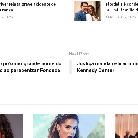
river relata grave acidente de
Flordelis é cond
 França
200 mil família 
7, 2026
AGOSTO 7, 2026
Next Post
 o próximo grande nome do
Justiça manda retirar no
vic ao parabenizar Fonseca
Kennedy Center