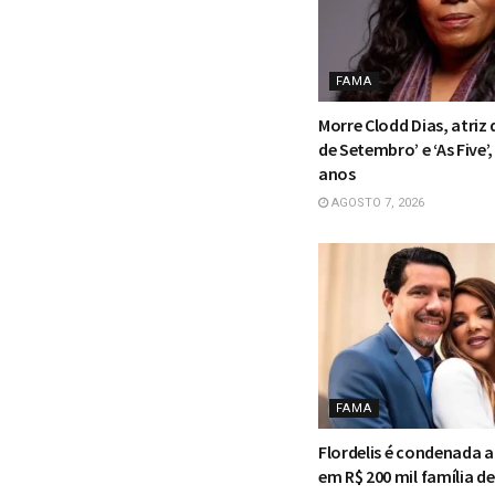
FAMA
Morre Clodd Dias, atriz
de Setembro’ e ‘As Five’,
anos
AGOSTO 7, 2026
FAMA
Flordelis é condenada a
em R$ 200 mil família d