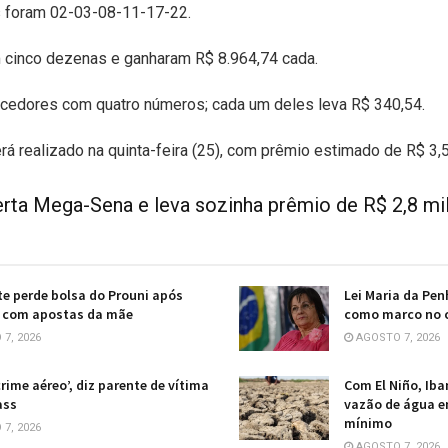
 foram 02-03-08-11-17-22.
 cinco dezenas e ganharam R$ 8.964,74 cada.
cedores com quatro números; cada um deles leva R$ 340,54.
á realizado na quinta-feira (25), com prêmio estimado de R$ 3,
rta Mega-Sena e leva sozinha prêmio de R$ 2,8 mi
e perde bolsa do Prouni após
Lei Maria da Pe
s com apostas da mãe
como marco no c
7, 2026
AGOSTO 7, 2026
crime aéreo’, diz parente de vítima
Com El Niño, Ib
ass
vazão de água e
mínimo
7, 2026
AGOSTO 7, 2026