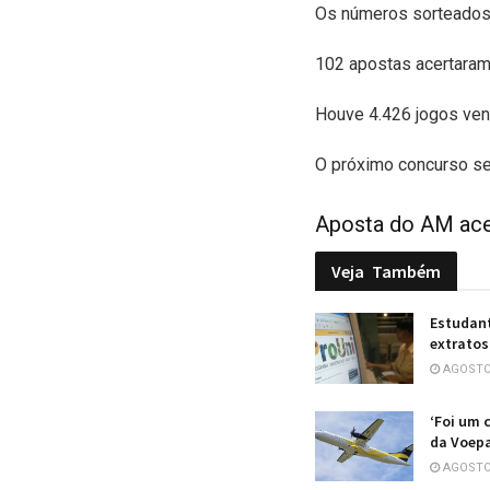
Os números sorteados
102 apostas acertaram
Houve 4.426 jogos ven
O próximo concurso ser
Aposta do AM ace
Veja
Também
Estudant
extrato
AGOSTO 
‘Foi um 
da Voep
AGOSTO 