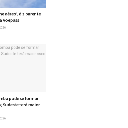
me aéreo’, diz parente
da Voepass
2026
mba pode se formar
a; Sudeste terá maior
2026