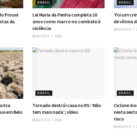
BRASIL
BRASIL
do Prouni
Lei Maria da Penha completa 20
‘Foi um cri
stas da
anos como marco no combate à
de vítima 
violência
AGOSTO 7, 
AGOSTO 7, 2026
BRASIL
BRASIL
oriza
Tornado destrói casa no RS: ‘Não
Ciclone-bo
gua em Belo
tem mais nada’; vídeo
nesta sext
risco
AGOSTO 7, 2026
AGOSTO 7, 