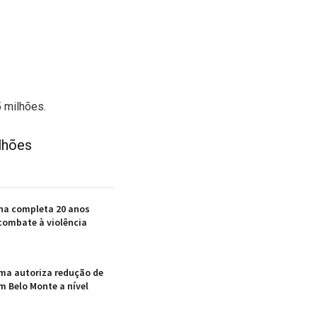
5 milhões.
lhões
nha completa 20 anos
ombate à violência
ama autoriza redução de
m Belo Monte a nível