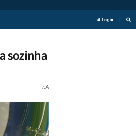
Login
a sozinha
A
A