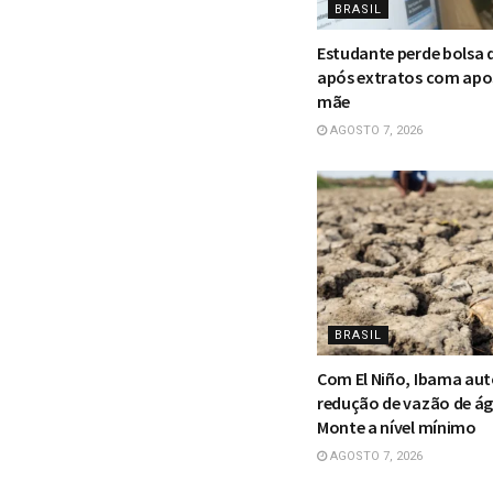
BRASIL
Estudante perde bolsa 
após extratos com apo
mãe
AGOSTO 7, 2026
BRASIL
Com El Niño, Ibama aut
redução de vazão de á
Monte a nível mínimo
AGOSTO 7, 2026