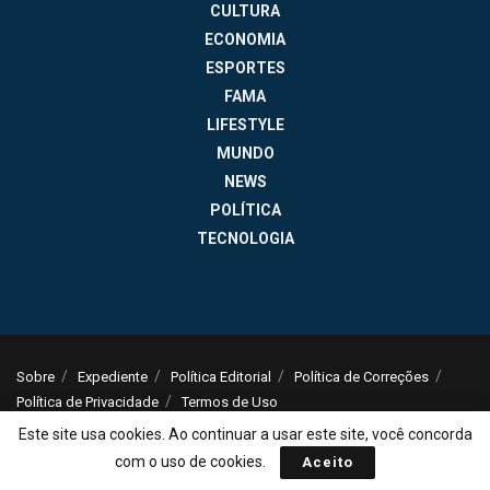
CULTURA
ECONOMIA
ESPORTES
FAMA
LIFESTYLE
MUNDO
NEWS
POLÍTICA
TECNOLOGIA
Sobre
Expediente
Política Editorial
Política de Correções
Política de Privacidade
Termos de Uso
© 2025
Jornal da Tarde
- Notícias do Brasil e do mundo - ISSN: 1516-294X -
Este site usa cookies. Ao continuar a usar este site, você concorda
contato@jornaldatarde.com
com o uso de cookies.
Aceito