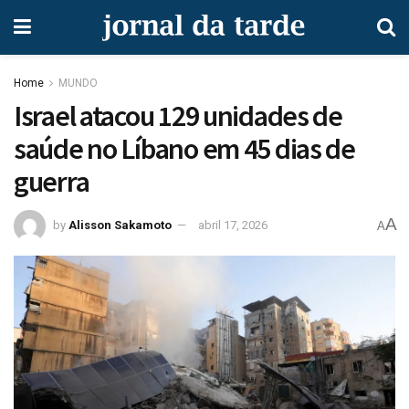
Home
MUNDO
Israel atacou 129 unidades de
saúde no Líbano em 45 dias de
guerra
A
by
Alisson Sakamoto
abril 17, 2026
A