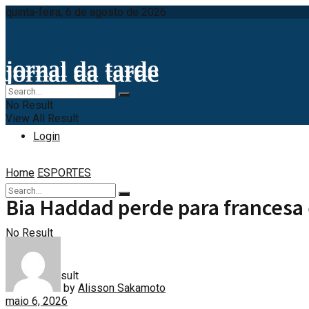
quinta-feira, 6 de agosto de 2026
No Result
View All Result
Login
Home
ESPORTES
Bia Haddad perde para francesa 
No Result
View All Result
by
Alisson Sakamoto
maio 6, 2026