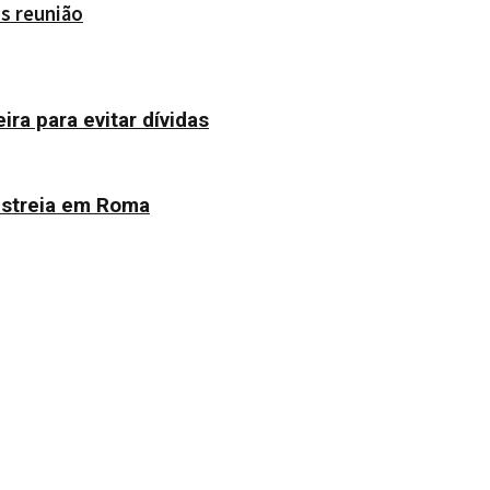
ós reunião
ra para evitar dívidas
estreia em Roma