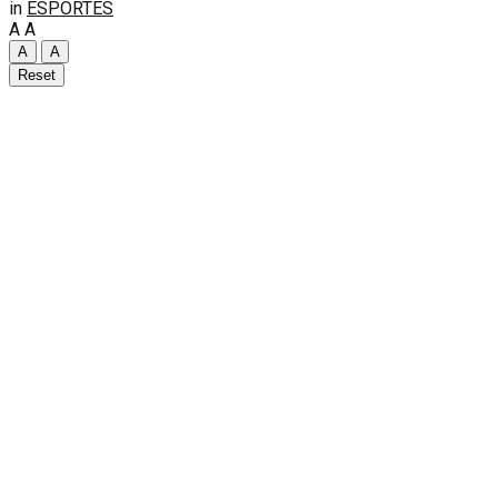
in
ESPORTES
A
A
A
A
Reset