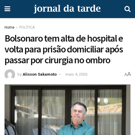
Home
POLÍTICA
Bolsonaro tem alta de hospital e
volta para prisão domiciliar após
passar por cirurgia no ombro
A
by
Alisson Sakamoto
maio 4, 2026
A