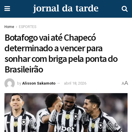
Home
ESPORTES
Botafogo vai até Chapecó
determinado a vencer para
sonhar com briga pela ponta do
Brasileirão
A
by
Alisson Sakamoto
abril 18, 2026
A